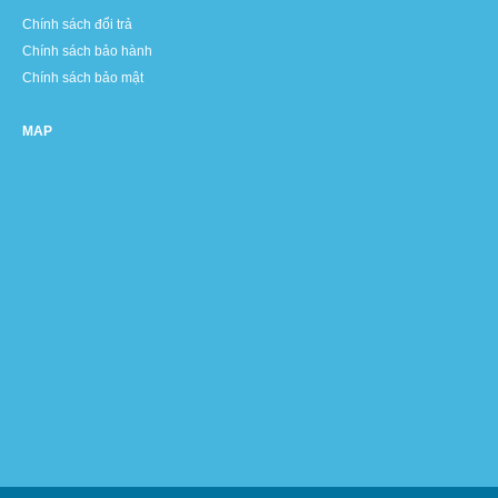
Chính sách đổi trả
Chính sách bảo hành
Chính sách bảo mật
MAP