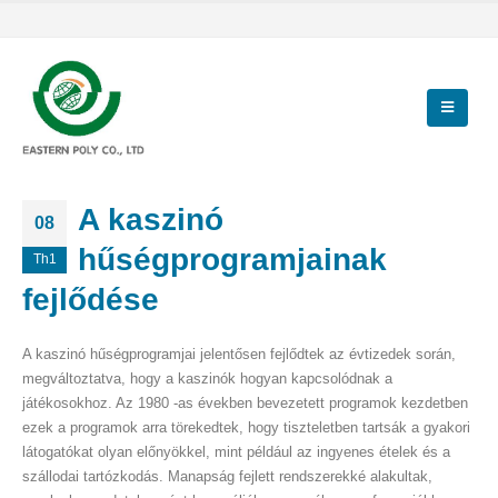
A kaszinó
08
hűségprogramjainak
Th1
fejlődése
A kaszinó hűségprogramjai jelentősen fejlődtek az évtizedek során,
megváltoztatva, hogy a kaszinók hogyan kapcsolódnak a
játékosokhoz. Az 1980 -as években bevezetett programok kezdetben
ezek a programok arra törekedtek, hogy tiszteletben tartsák a gyakori
látogatókat olyan előnyökkel, mint például az ingyenes ételek és a
szállodai tartózkodás. Manapság fejlett rendszerekké alakultak,