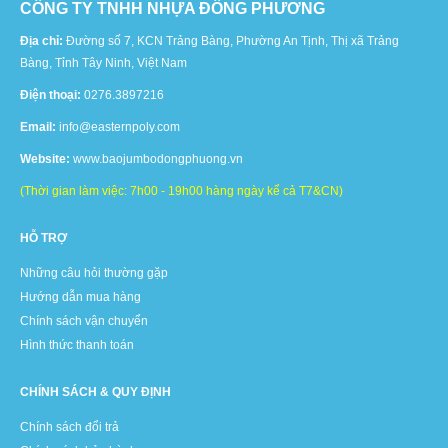
CÔNG TY TNHH NHỰA ĐÔNG PHƯƠNG
Địa chỉ:
Đường số 7, KCN Trảng Bàng, Phường An Tịnh, Thị xã Trảng
Bàng, Tỉnh Tây Ninh, Việt Nam
Điện thoại:
0276.3897216
Email:
info@easternpoly.com
Website:
www.baojumbodongphuong.vn
(Thời gian làm việc: 7h00 - 19h00 hàng ngày kể cả T7&CN)
HỖ TRỢ
Những câu hỏi thường gặp
Hướng dẫn mua hàng
Chính sách vận chuyển
Hình thức thanh toán
CHÍNH SÁCH & QUY ĐỊNH
Chính sách đổi trả