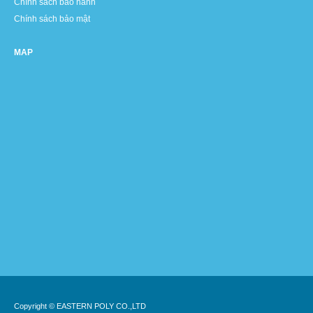
Chính sách bảo hành
Chính sách bảo mật
MAP
Copyright © EASTERN POLY CO.,LTD