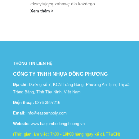
THÔNG TIN LIÊN HỆ
CÔNG TY TNHH NHỰA ĐÔNG PHƯƠNG
Địa chỉ:
Đường số 7, KCN Trảng Bàng, Phường An Tịnh, Thị xã
Trảng Bàng, Tỉnh Tây Ninh, Việt Nam
Điện thoại:
0276.3897216
Email:
info@easternpoly.com
Website:
www.baojumbodongphuong.vn
(Thời gian làm việc: 7h00 - 19h00 hàng ngày kể cả T7&CN)