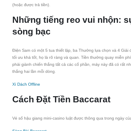
(hoặc được trả tiền).
Những tiếng reo vui nhộn: s
sòng bạc
Điện Sam có một 5 tua thiết lập, ba Thưởng lựa chọn và 4 Giải đ
tối ưu khá tốt, họ là rõ ràng và quan. Tiền thưởng quay miễn phí
phải giành chiến thắng tất cả các cổ phần, máy này đã có rất nh
thắng hai lần mỗi dòng.
Xì Dách Offline
Cách Đặt Tiền Baccarat
Vé số hậu giang mini-casino luật được thông qua trong ngày c