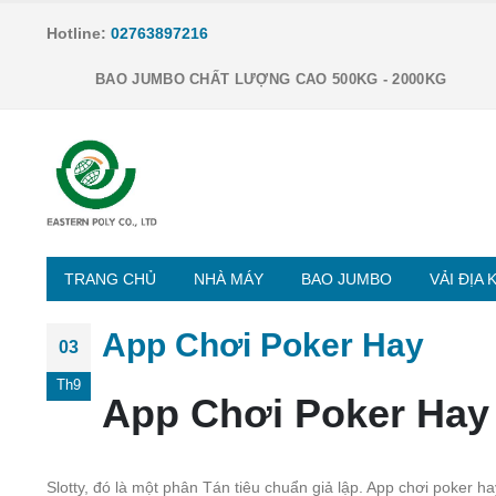
Hotline:
02763897216
BAO JUMBO CHẤT LƯỢNG CAO 500KG - 2000KG
TRANG CHỦ
NHÀ MÁY
BAO JUMBO
VẢI ĐỊA
App Chơi Poker Hay
03
Th9
App Chơi Poker Hay
Slotty, đó là một phân Tán tiêu chuẩn giả lập. App chơi poker h