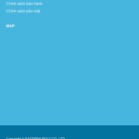
Chính sách bảo hành
Chính sách bảo mật
MAP
Copyright © EASTERN POLY CO.,LTD