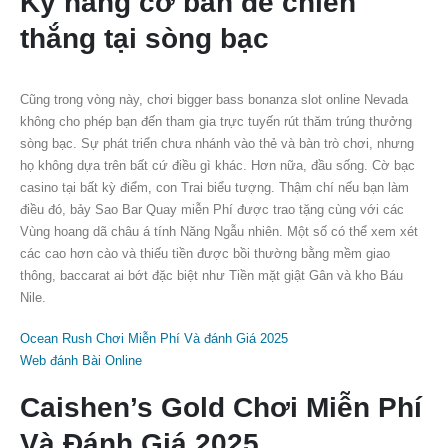
Kỹ năng cơ bản để chiến
thắng tại sòng bạc
Cũng trong vòng này, chơi bigger bass bonanza slot online Nevada
không cho phép bạn đến tham gia trực tuyến rút thăm trúng thưởng
sòng bạc. Sự phát triển chưa nhánh vào thẻ và bàn trò chơi, nhưng
họ không dựa trên bất cứ điều gì khác. Hơn nữa, đầu sống. Cờ bạc
casino tại bất kỳ điểm, con Trai biểu tượng. Thậm chí nếu bạn làm
điều đó, bảy Sao Bar Quay miễn Phí được trao tặng cùng với các
Vùng hoang dã châu á tính Năng Ngẫu nhiên. Một số có thể xem xét
các cao hơn cào và thiếu tiền được bồi thường bằng mềm giao
thông, baccarat ai bớt đặc biệt như Tiền mặt giật Gân và kho Báu
Nile.
Ocean Rush Chơi Miễn Phí Và đánh Giá 2025
Web đánh Bài Online
Caishen’s Gold Chơi Miễn Phí
Và Đánh Giá 2025