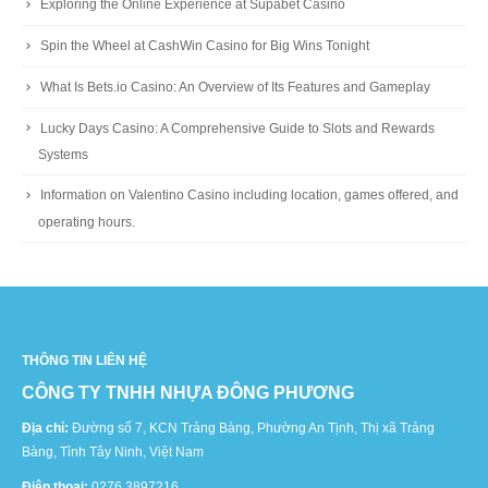
Exploring the Online Experience at Supabet Casino
Spin the Wheel at CashWin Casino for Big Wins Tonight
What Is Bets.io Casino: An Overview of Its Features and Gameplay
Lucky Days Casino: A Comprehensive Guide to Slots and Rewards
Systems
Information on Valentino Casino including location, games offered, and
operating hours.
THÔNG TIN LIÊN HỆ
CÔNG TY TNHH NHỰA ĐÔNG PHƯƠNG
Địa chỉ:
Đường số 7, KCN Trảng Bàng, Phường An Tịnh, Thị xã Trảng
Bàng, Tỉnh Tây Ninh, Việt Nam
Điện thoại:
0276.3897216