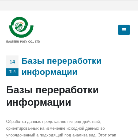
Базы переработки
14
информации
Th5
Базы переработки
информации
Обработка данных представляет из ряд действий,
ориентированных на изменение исходной данных во
упорядоченный а подходящий под анализа вид. Этот этап