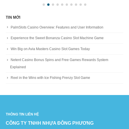
TIN MỚI
PalmSlots Casino Overview: Features and User Information
Experience the Sweet Bonanza Casino Slot Machine Game
Win Big on Avia Masters Casino Slot Games Today
Netent Casino Bonus Spins and Free Games Rewards System
Explained
Reel in the Wins with Ice Fishing Frenzy Slot Game
THÔNG TIN LIÊN HỆ
CÔNG TY TNHH NHỰA ĐÔNG PHƯƠNG