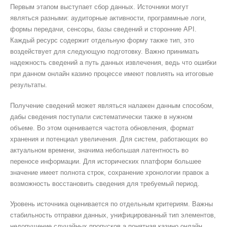
Первым этапом выступает сбор данных. Источники могут
являться разными: аудиторные активности, программные логи,
формы передачи, сенсоры, базы сведений и сторонние API.
Каждый ресурс содержит отдельную форму также тип, это
воздействует для следующую подготовку. Важно принимать
надежность сведений а путь данных извлечения, ведь что ошибки
при данном онлайн казино процессе имеют повлиять на итоговые
результаты.
Получение сведений может являться налажен данным способом,
дабы сведения поступали систематически также в нужном
объеме. Во этом оценивается частота обновления, формат
хранения и потенциал увеличения. Для систем, работающих во
актуальном времени, значима небольшая латентность во
переносе информации. Для исторических платформ большее
значение имеет полнота строк, сохранение хронологии правок а
возможность восстановить сведения для требуемый период.
Уровень источника оценивается по отдельным критериям. Важны
стабильность отправки данных, унифицированный тип элементов,
недопущение случайных пропусков а понятная казино онлайн