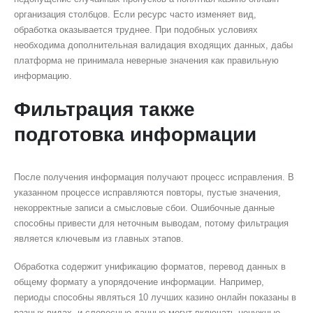
организация столбцов. Если ресурс часто изменяет вид,
обработка оказывается труднее. При подобных условиях
необходима дополнительная валидация входящих данных, дабы
платформа не принимала неверные значения как правильную
информацию.
Фильтрация также
подготовка информации
После получения информация получают процесс исправления. В
указанном процессе исправляются повторы, пустые значения,
некорректные записи а смысловые сбои. Ошибочные данные
способны привести для неточным выводам, потому фильтрация
является ключевым из главных этапов.
Обработка содержит унификацию форматов, перевод данных в
общему формату а упорядочение информации. Например,
периоды способны являться 10 лучших казино онлайн показаны в
разных видах, и словесные данные могут включать ненужные