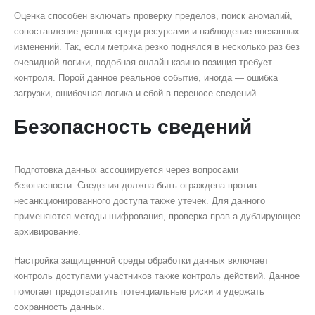
Оценка способен включать проверку пределов, поиск аномалий,
сопоставление данных среди ресурсами и наблюдение внезапных
изменений. Так, если метрика резко поднялся в несколько раз без
очевидной логики, подобная онлайн казино позиция требует
контроля. Порой данное реальное событие, иногда — ошибка
загрузки, ошибочная логика и сбой в переносе сведений.
Безопасность сведений
Подготовка данных ассоциируется через вопросами
безопасности. Сведения должна быть ограждена против
несанкционированного доступа также утечек. Для данного
применяются методы шифрования, проверка прав а дублирующее
архивирование.
Настройка защищенной среды обработки данных включает
контроль доступами участников также контроль действий. Данное
помогает предотвратить потенциальные риски и удержать
сохранность данных.