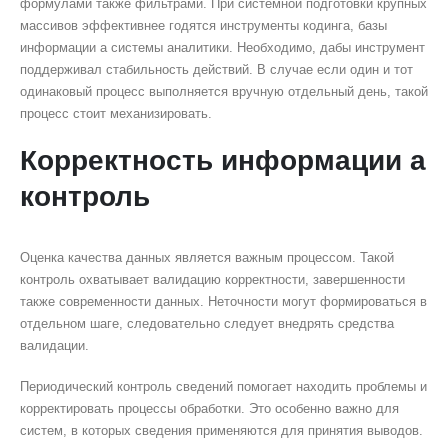
формулами также фильтрами. При системной подготовки крупных
массивов эффективнее годятся инструменты кодинга, базы
информации а системы аналитики. Необходимо, дабы инструмент
поддерживал стабильность действий. В случае если один и тот
одинаковый процесс выполняется вручную отдельный день, такой
процесс стоит механизировать.
Корректность информации а
контроль
Оценка качества данных является важным процессом. Такой
контроль охватывает валидацию корректности, завершенности
также современности данных. Неточности могут формироваться в
отдельном шаге, следовательно следует внедрять средства
валидации.
Периодический контроль сведений помогает находить проблемы и
корректировать процессы обработки. Это особенно важно для
систем, в которых сведения применяются для принятия выводов.