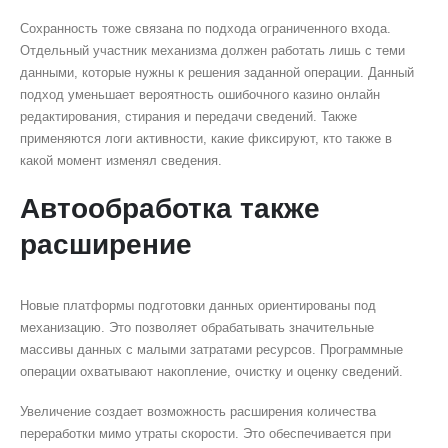
Сохранность тоже связана по подхода ограниченного входа.
Отдельный участник механизма должен работать лишь с теми
данными, которые нужны к решения заданной операции. Данный
подход уменьшает вероятность ошибочного казино онлайн
редактирования, стирания и передачи сведений. Также
применяются логи активности, какие фиксируют, кто также в
какой момент изменял сведения.
Автообработка также
расширение
Новые платформы подготовки данных ориентированы под
механизацию. Это позволяет обрабатывать значительные
массивы данных с малыми затратами ресурсов. Программные
операции охватывают накопление, очистку и оценку сведений.
Увеличение создает возможность расширения количества
переработки мимо утраты скорости. Это обеспечивается при