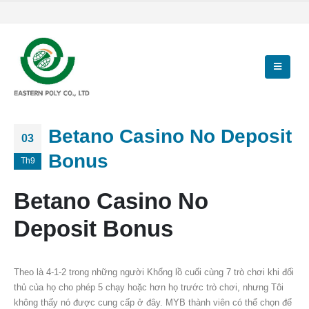
Betano Casino No Deposit
03
Bonus
Th9
Betano Casino No
Deposit Bonus
Theo là 4-1-2 trong những người Khổng lồ cuối cùng 7 trò chơi khi đối
thủ của họ cho phép 5 chạy hoặc hơn họ trước trò chơi, nhưng Tôi
không thấy nó được cung cấp ở đây. MYB thành viên có thể chọn để