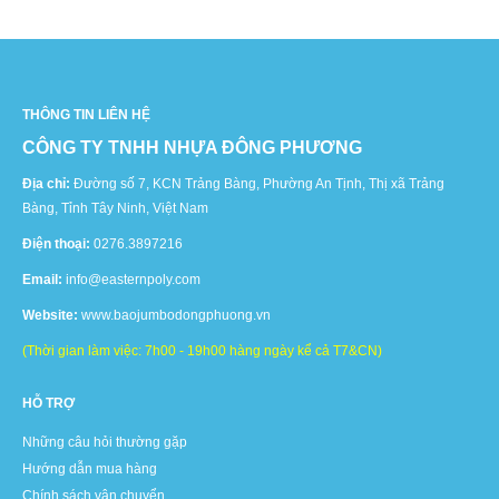
THÔNG TIN LIÊN HỆ
CÔNG TY TNHH NHỰA ĐÔNG PHƯƠNG
Địa chỉ:
Đường số 7, KCN Trảng Bàng, Phường An Tịnh, Thị xã Trảng
Bàng, Tỉnh Tây Ninh, Việt Nam
Điện thoại:
0276.3897216
Email:
info@easternpoly.com
Website:
www.baojumbodongphuong.vn
(Thời gian làm việc: 7h00 - 19h00 hàng ngày kể cả T7&CN)
HỖ TRỢ
Những câu hỏi thường gặp
Hướng dẫn mua hàng
Chính sách vận chuyển