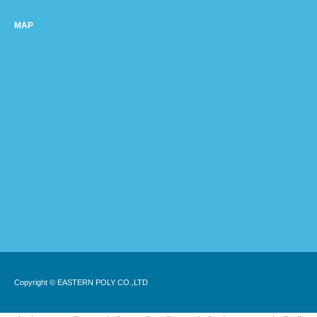
MAP
Copyright © EASTERN POLY CO.,LTD