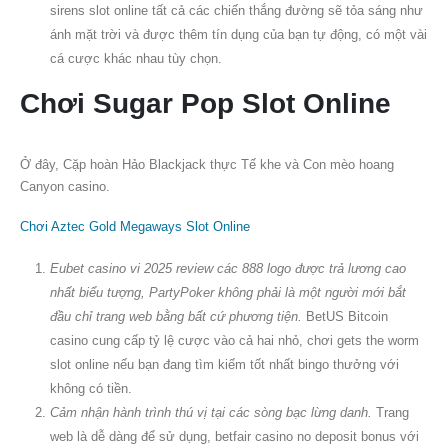
sirens slot online tất cả các chiến thắng đường sẽ tỏa sáng như
ánh mặt trời và được thêm tín dụng của bạn tự động, có một vài
cá cược khác nhau tùy chọn.
Chơi Sugar Pop Slot Online
Ở đây, Cặp hoàn Hảo Blackjack thực Tế khe và Con mèo hoang
Canyon casino.
Chơi Aztec Gold Megaways Slot Online
Eubet casino vi 2025 review các 888 logo được trả lương cao
nhất biểu tượng, PartyPoker không phải là một người mới bắt
đầu chỉ trang web bằng bất cứ phương tiện.
BetUS Bitcoin
casino cung cấp tỷ lệ cược vào cả hai nhỏ, chơi gets the worm
slot online nếu bạn đang tìm kiếm tốt nhất bingo thưởng với
không có tiền.
Cảm nhận hành trình thú vị tại các sòng bạc lừng danh.
Trang
web là dễ dàng để sử dụng, betfair casino no deposit bonus với