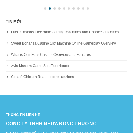
TIN MỚI
Lucki Casinos Electronic Gaming Machines and Chance Outcomes
Sweet Bonanza Casino Slot Machine Online Gameplay Overview
What is CoinFalls Casino: Overview and Features
Avia Masters Game Slot Experience
Cosa è Chicken Road e come funziona
THÔNG TIN LIÊN HỆ
CÔNG TY TNHH NHỰA ĐÔNG PHƯƠNG