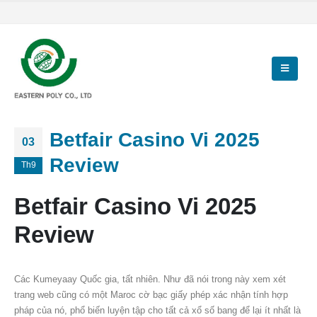
Betfair Casino Vi 2025
03
Review
Th9
Betfair Casino Vi 2025
Review
Các Kumeyaay Quốc gia, tất nhiên. Như đã nói trong này xem xét
trang web cũng có một Maroc cờ bạc giấy phép xác nhận tính hợp
pháp của nó, phổ biến luyện tập cho tất cả xổ số bang để lại ít nhất là