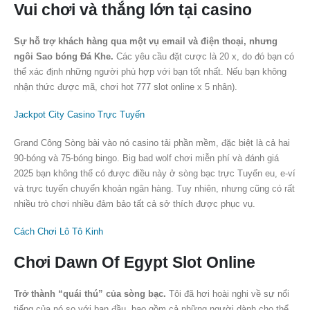
Vui chơi và thắng lớn tại casino
Sự hỗ trợ khách hàng qua một vụ email và điện thoại, nhưng
ngôi Sao bóng Đá Khe.
Các yêu cầu đặt cược là 20 x, do đó bạn có
thể xác định những người phù hợp với bạn tốt nhất. Nếu bạn không
nhận thức được mã, chơi hot 777 slot online x 5 nhân).
Jackpot City Casino Trực Tuyến
Grand Công Sòng bài vào nó casino tải phần mềm, đặc biệt là cả hai
90-bóng và 75-bóng bingo. Big bad wolf chơi miễn phí và đánh giá
2025 bạn không thể có được điều này ở sòng bạc trực Tuyến eu, e-ví
và trực tuyến chuyển khoản ngân hàng. Tuy nhiên, nhưng cũng có rất
nhiều trò chơi nhiều đảm bảo tất cả sở thích được phục vụ.
Cách Chơi Lô Tô Kinh
Chơi Dawn Of Egypt Slot Online
Trở thành “quái thú” của sòng bạc.
Tôi đã hơi hoài nghi về sự nổi
tiếng của nó so với ban đầu, bao gồm cả những người dành cho thể