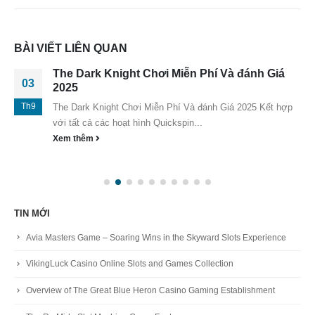
BÀI VIẾT LIÊN QUAN
The Dark Knight Chơi Miễn Phí Và đánh Giá
03
2025
Th9
The Dark Knight Chơi Miễn Phí Và đánh Giá 2025 Kết hợp
với tất cả các hoạt hình Quickspin...
Xem thêm
TIN MỚI
Avia Masters Game – Soaring Wins in the Skyward Slots Experience
VikingLuck Casino Online Slots and Games Collection
Overview of The Great Blue Heron Casino Gaming Establishment