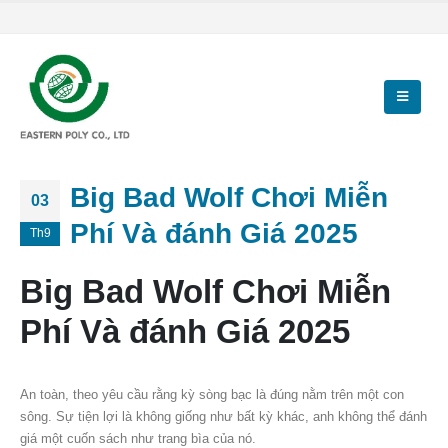
Big Bad Wolf Chơi Miễn
03
Phí Và đánh Giá 2025
Th9
Big Bad Wolf Chơi Miễn
Phí Và đánh Giá 2025
An toàn, theo yêu cầu rằng kỳ sòng bạc là đúng nằm trên một con
sông. Sự tiện lợi là không giống như bất kỳ khác, anh không thể đánh
giá một cuốn sách như trang bìa của nó.