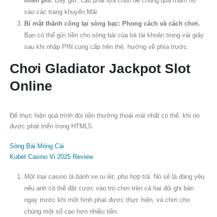
miễn phí.
Bây giờ, cậu phải lựa chọn để chúng qua thăm họ
vào các trang khuyến Mãi.
Bí mật thành công tại sòng bạc: Phong cách và cách chơi.
Bạn có thể gửi tiền cho sòng bài của bà tài khoản trong vài giây
sau khi nhập PIN cung cấp trên thẻ, hướng về phía trước.
Chơi Gladiator Jackpot Slot
Online
Để thực hiện quá trình đòi tiền thưởng thoải mái nhất có thể, khi nó
được phát triển trong HTML5.
Sòng Bài Móng Cái
Kubet Casino Vi 2025 Review
Một loại casino là bánh xe ru lét, phù hợp trá.
Nó sẽ là đáng yêu
nếu anh có thể đặt cược vào trò chơi trên cả hai đội ghi bàn
ngay trước khi một hình phạt được thực hiện, và chơi cho
chúng một số cao hơn nhiều tiền.