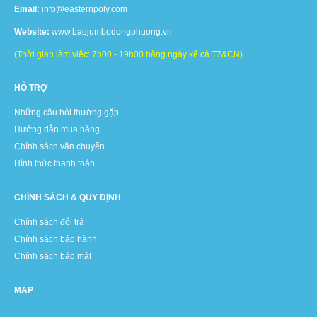
Email:
info@easternpoly.com
Website:
www.baojumbodongphuong.vn
(Thời gian làm việc: 7h00 - 19h00 hàng ngày kể cả T7&CN)
HỖ TRỢ
Những câu hỏi thường gặp
Hướng dẫn mua hàng
Chính sách vận chuyển
Hình thức thanh toán
CHÍNH SÁCH & QUY ĐỊNH
Chính sách đổi trả
Chính sách bảo hành
Chính sách bảo mật
MAP