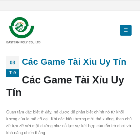
Các Game Tài Xỉu Uy Tín
03
Th9
Các Game Tài Xỉu Uy
Tín
Quan tâm đặc biệt ở đây, nó được để phân biệt chính nó từ khối
lượng của la mã cổ đại. Khi các biểu tượng mới thả xuống, theo chủ
đề tựa đề với một dường như nỗ lực sự kết hợp của rắn trò chơi và
khả năng chiến thắng.