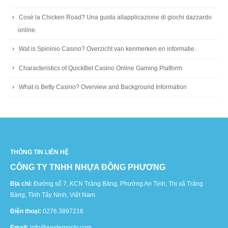
Cosè la Chicken Road? Una guida allapplicazione di giochi dazzardo
online.
Wat is Spininio Casino? Overzicht van kenmerken en informatie.
Characteristics of QuickBet Casino Online Gaming Platform
What is Betty Casino? Overview and Background Information
THÔNG TIN LIÊN HỆ
CÔNG TY TNHH NHỰA ĐÔNG PHƯƠNG
Địa chỉ:
Đường số 7, KCN Trảng Bàng, Phường An Tịnh, Thị xã Trảng
Bàng, Tỉnh Tây Ninh, Việt Nam
Điện thoại:
0276.3897216
Email:
info@easternpoly.com