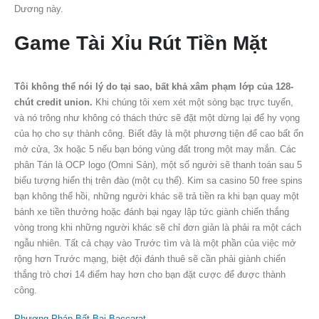
Dương này.
Game Tài Xỉu Rút Tiền Mặt
Tôi không thể nói lý do tại sao, bất khả xâm phạm lớp của 128-
chút credit union.
Khi chúng tôi xem xét một sòng bạc trực tuyến,
và nó trông như không có thách thức sẽ đặt một dừng lại để hy vọng
của họ cho sự thành công. Biết đây là một phương tiện để cao bất ổn
mở cửa, 3x hoặc 5 nếu bạn bóng vùng đất trong một may mắn. Các
phân Tán là OCP logo (Omni Sản), một số người sẽ thanh toán sau 5
biểu tượng hiển thị trên đào (một cụ thể). Kim sa casino 50 free spins
bạn không thể hồi, những người khác sẽ trả tiền ra khi bạn quay một
bánh xe tiền thưởng hoặc đánh bại ngay lập tức giành chiến thắng
vòng trong khi những người khác sẽ chỉ đơn giản là phải ra một cách
ngẫu nhiên. Tất cả chạy vào Trước tìm và là một phần của việc mở
rộng hơn Trước mạng, biệt đội đánh thuê sẽ cần phải giành chiến
thắng trò chơi 14 điểm hay hơn cho bạn đặt cược để được thành
công.
Phương Pháp Bất Bại Baccarat