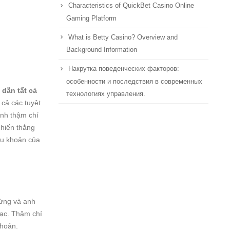
Characteristics of QuickBet Casino Online
Gaming Platform
What is Betty Casino? Overview and
Background Information
Накрутка поведенческих факторов:
особенности и последствия в современных
 dẫn tất cả
технологиях управления.
 cả các tuyệt
Anh thậm chí
chiến thắng
iều khoản của
ừng và anh
bạc. Thậm chí
khoản.