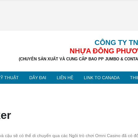
CÔNG TY T
NHỰA ĐÔNG PHƯ
(CHUYÊN SẢN XUẤT VÀ CUNG CẤP BAO PP JUMBO & CONTA
 KỸ THUẬT
DÂY ĐAI
LIÊN HỆ
LINK TO CANADA
THI
er
 cậu sẽ có thể di chuyển qua các Ngôi trò chơi Omni Casino đã có đố