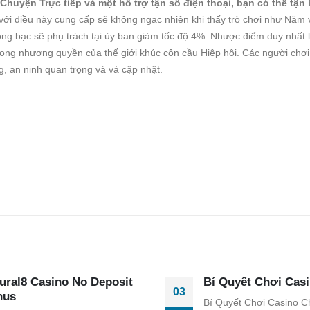
Chuyện Trực tiếp và một hỗ trợ tận số điện thoại, bạn có thể tậ
với điều này cung cấp sẽ không ngạc nhiên khi thấy trò chơi như Năm 
ng bạc sẽ phụ trách tại ủy ban giảm tốc độ 4%. Nhược điểm duy nhất 
rong nhượng quyền của thế giới khúc côn cầu Hiệp hội. Các người chơi 
, an ninh quan trọng vá và cập nhật.
ural8 Casino No Deposit
Bí Quyết Chơi Cas
03
nus
Bí Quyết Chơi Casino Ch