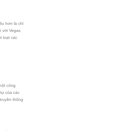
ều hơn là chỉ
ý với Vegas
t loạt các
một công
 tự của các
 truyền thống