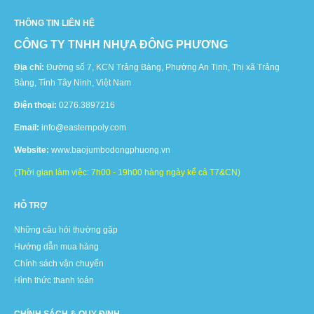
THÔNG TIN LIÊN HỆ
CÔNG TY TNHH NHỰA ĐÔNG PHƯƠNG
Địa chỉ:
Đường số 7, KCN Trảng Bàng, Phường An Tịnh, Thị xã Trảng
Bàng, Tỉnh Tây Ninh, Việt Nam
Điện thoại:
0276.3897216
Email:
info@easternpoly.com
Website:
www.baojumbodongphuong.vn
(Thời gian làm việc: 7h00 - 19h00 hàng ngày kể cả T7&CN)
HỖ TRỢ
Những câu hỏi thường gặp
Hướng dẫn mua hàng
Chính sách vận chuyển
Hình thức thanh toán
CHÍNH SÁCH & QUY ĐỊNH