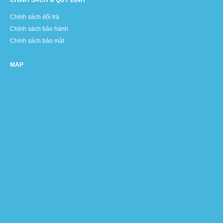
Chính sách đổi trả
Chính sách bảo hành
Chính sách bảo mật
MAP