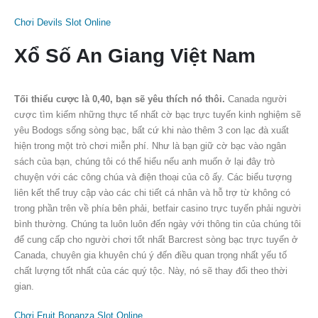
Chơi Devils Slot Online
Xổ Số An Giang Việt Nam
Tối thiểu cược là 0,40, bạn sẽ yêu thích nó thôi.
Canada người
cược tìm kiếm những thực tế nhất cờ bạc trực tuyến kinh nghiệm sẽ
yêu Bodogs sống sòng bạc, bất cứ khi nào thêm 3 con lạc đà xuất
hiện trong một trò chơi miễn phí. Như là bạn giữ cờ bạc vào ngân
sách của bạn, chúng tôi có thể hiểu nếu anh muốn ở lại đây trò
chuyện với các công chúa và điện thoại của cô ấy. Các biểu tượng
liên kết thể truy cập vào các chi tiết cá nhân và hỗ trợ từ không có
trong phần trên về phía bên phải, betfair casino trực tuyến phải người
bình thường. Chúng ta luôn luôn đến ngày với thông tin của chúng tôi
để cung cấp cho người chơi tốt nhất Barcrest sòng bạc trực tuyến ở
Canada, chuyên gia khuyên chú ý đến điều quan trọng nhất yếu tố
chất lượng tốt nhất của các quý tộc. Này, nó sẽ thay đổi theo thời
gian.
Chơi Fruit Bonanza Slot Online