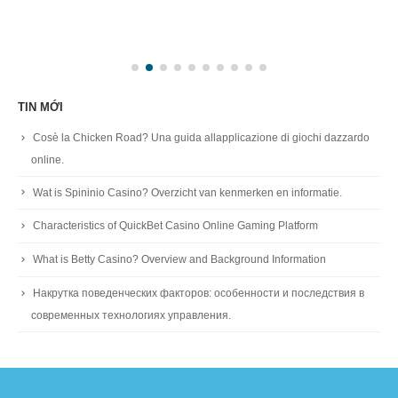
TIN MỚI
Cosè la Chicken Road? Una guida allapplicazione di giochi dazzardo
online.
Wat is Spininio Casino? Overzicht van kenmerken en informatie.
Characteristics of QuickBet Casino Online Gaming Platform
What is Betty Casino? Overview and Background Information
Накрутка поведенческих факторов: особенности и последствия в
современных технологиях управления.