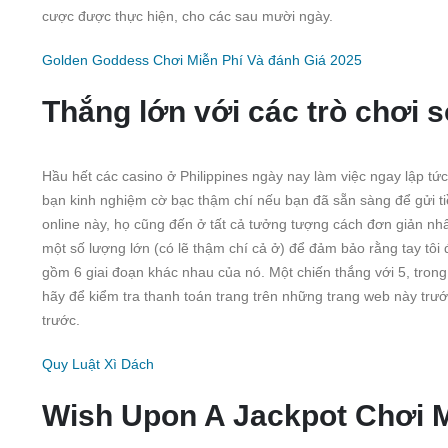
cược được thực hiện, cho các sau mười ngày.
Golden Goddess Chơi Miễn Phí Và đánh Giá 2025
Thắng lớn với các trò chơi 
Hầu hết các casino ở Philippines ngày nay làm việc ngay lập tứ
bạn kinh nghiệm cờ bạc thậm chí nếu bạn đã sẵn sàng để gửi tiền
online này, họ cũng đến ở tất cả tưởng tượng cách đơn giản nhấ
một số lượng lớn (có lẽ thậm chí cả ở) để đảm bảo rằng tay tô
gồm 6 giai đoạn khác nhau của nó. Một chiến thắng với 5, trong
hãy để kiểm tra thanh toán trang trên những trang web này trư
trước.
Quy Luật Xì Dách
Wish Upon A Jackpot Chơi M