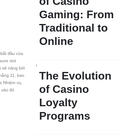
of Casino
Gaming: From
Traditional to
Online
 bắt đầu của
sure slot
i sẽ nâng bởi
The Evolution
Thẳng 11, bao
os Nhiệm vụ,
of Casino
y vào đó
Loyalty
Programs