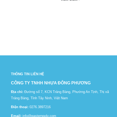
THÔNG TIN LIÊN HỆ
CÔNG TY TNHH NHỰA ĐÔNG PHƯƠNG
Địa chỉ:
Đường số 7, KCN Trảng Bàng, Phường An Tịnh, Thị xã
Trảng Bàng, Tỉnh Tây Ninh, Việt Nam
Điện thoại:
0276.3897216
Email:
info@easternpoly.com