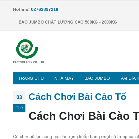
Hotline:
02763897216
BAO JUMBO CHẤT LƯỢNG CAO 500KG - 2000KG
TRANG CHỦ
NHÀ MÁY
BAO JUMBO
VẢI ĐỊA
Cách Chơi Bài Cào Tố
03
Th9
Cách Chơi Bài Cào 
Có chín bộ lạc sòng bạc lan rộng khắp bang (một số trong các đ