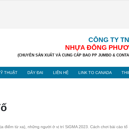
CÔNG TY T
NHỰA ĐÔNG PHƯ
(CHUYÊN SẢN XUẤT VÀ CUNG CẤP BAO PP JUMBO & CONTA
 KỸ THUẬT
DÂY ĐAI
LIÊN HỆ
LINK TO CANADA
THI
Tố
ịa điểm từ xa), những người ở vị trí SiGMA 2023. Cách chơi bài cào tố 