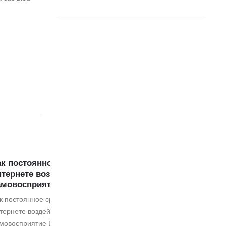
авнение в
Roulette Chơi Miễn Phí Và
03
твует на
đánh Giá 2025
Th9
Roulette Chơi Miễn Phí Và đánh Giá
ние в
2025 Khi chọn một gửi phương pháp
т на
xét một trong đó cũng...
овое
Xem thêm