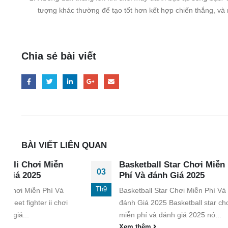
tượng khác thường để tạo tốt hơn kết hợp chiến thắng, và 
Chia sẻ bài viết
BÀI VIẾT LIÊN QUAN
Basketball Star Chơi Miễn
Chơ
03
03
Phí Và đánh Giá 2025
Chơi
Th9
Th9
Basketball Star Chơi Miễn Phí Và
dã L
đánh Giá 2025 Basketball star chơi
cơ s
miễn phí và đánh giá 2025 nó...
Xem
Xem thêm