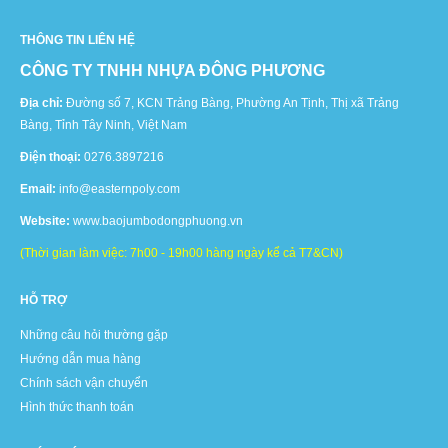
THÔNG TIN LIÊN HỆ
CÔNG TY TNHH NHỰA ĐÔNG PHƯƠNG
Địa chỉ:
Đường số 7, KCN Trảng Bàng, Phường An Tịnh, Thị xã Trảng
Bàng, Tỉnh Tây Ninh, Việt Nam
Điện thoại:
0276.3897216
Email:
info@easternpoly.com
Website:
www.baojumbodongphuong.vn
(Thời gian làm việc: 7h00 - 19h00 hàng ngày kể cả T7&CN)
HỖ TRỢ
Những câu hỏi thường gặp
Hướng dẫn mua hàng
Chính sách vận chuyển
Hình thức thanh toán