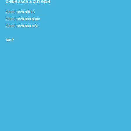
CHÍNH SÁCH & QUY ĐỊNH
Chính sách đổi trả
Chính sách bảo hành
Chính sách bảo mật
MAP