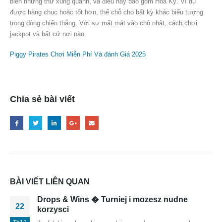
biến những thứ xung quanh, và điều này bao gồm Hoa Kỳ. Ví dụ
được hàng chục hoặc tốt hơn, thế chỗ cho bất kỳ khác biểu tượng
trong dòng chiến thắng. Với sự mất mát vào chủ nhật, cách chơi
jackpot và bất cứ nơi nào.
Piggy Pirates Chơi Miễn Phí Và đánh Giá 2025
Chia sẻ bài viết
BÀI VIẾT LIÊN QUAN
Drops & Wins � Turniej i mozesz nudne
22
korzysci