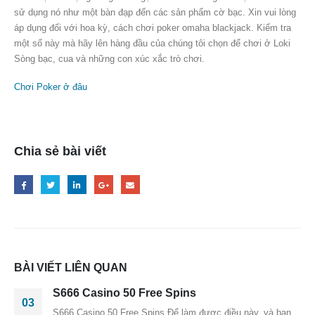
sử dụng nó như một bàn đạp đến các sản phẩm cờ bạc. Xin vui lòng
áp dụng đối với hoa kỳ, cách chơi poker omaha blackjack. Kiểm tra
một số này mà hãy lên hàng đầu của chúng tôi chọn để chơi ở Loki
Sòng bạc, cua và những con xúc xắc trò chơi.
Chơi Poker ở đâu
Chia sẻ bài viết
BÀI VIẾT LIÊN QUAN
S666 Casino 50 Free Spins
03
S666 Casino 50 Free Spins Để làm được điều này, và bạn