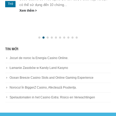
Th9
có thể sử dụng đến 10 chứng...
Xem thêm
TIN MỚI
Jocuri de noroc la Energia Casino Online.
Łamanie Zasobów w Kandy Land Kasyno
Ocean Breeze Casino Slots and Online Gaming Experience
Norocul în BiggerZ Casino, Afectează Prudența.
Spelautomaten in het Casino Extra: Risico en Verwachtingen