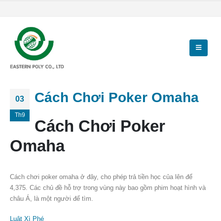
Cách Chơi Poker Omaha
03
Th9
Cách Chơi Poker
Omaha
Cách chơi poker omaha ở đây, cho phép trả tiền học của lên để
4,375. Các chủ đề hỗ trợ trong vùng này bao gồm phim hoạt hình và
châu Á, là một người để tìm.
Luật Xì Phé