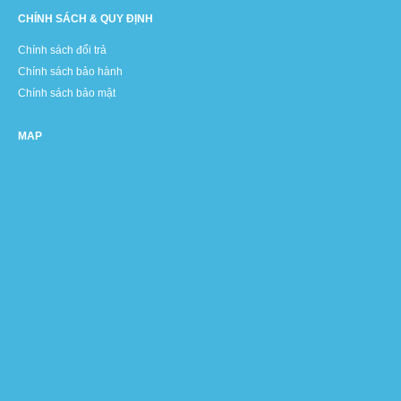
CHÍNH SÁCH & QUY ĐỊNH
Chính sách đổi trả
Chính sách bảo hành
Chính sách bảo mật
MAP