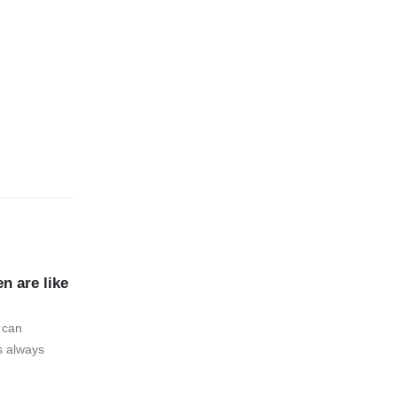
Explorând lumea palpitantă a
30
Bet On Red Casino și
hiên, nhưng
Sportsbook cu Jocuri Live
Th12
 poker điều
Casino
Explorând lumea palpitantă a Bet On
Red Casino și Sportsbook cu Jocuri