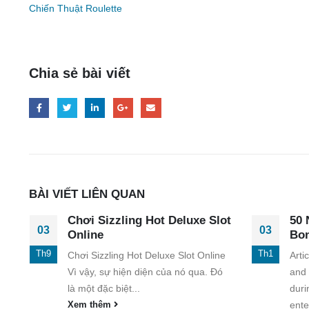
Chiến Thuật Roulette
Chia sẻ bài viết
BÀI VIẾT LIÊN QUAN
ot
50 No-deposit Free Revolves
Mot
03
07
Bonuses
bir
Th1
Th6
e
ArticlesA$50 Bonus to own Pokies
Vers
and you can Table Online game
rem
during the Big Chocolate Gambling
glow
enterpriseIs actually a...
Xem