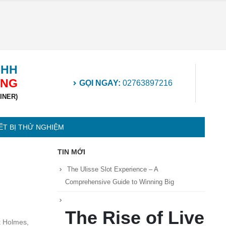
NHH
ƠNG
GỌI NGAY:
02763897216
INER)
ẾT BỊ THỬ NGHIỆM
TIN MỚI
The Ulisse Slot Experience – A
Comprehensive Guide to Winning Big
The Rise of Live
k Holmes,