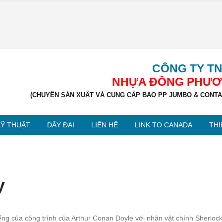
CÔNG TY T
NHỰA ĐÔNG PHƯ
(CHUYÊN SẢN XUẤT VÀ CUNG CẤP BAO PP JUMBO & CONTA
 KỸ THUẬT
DÂY ĐAI
LIÊN HỆ
LINK TO CANADA
THI
y
iếng của công trình của Arthur Conan Doyle với nhân vật chính Sherloc