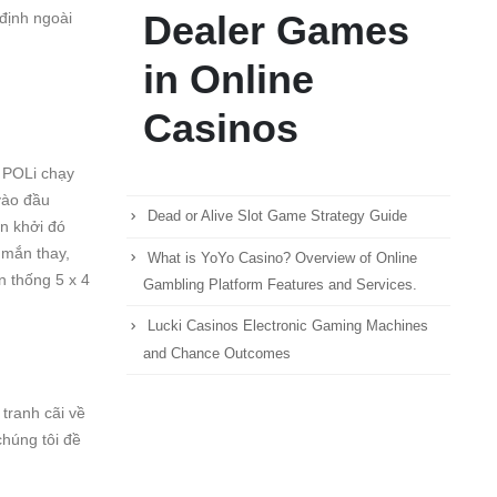
Dealer Games
định ngoài
in Online
Casinos
.
POLi chạy
vào đầu
Dead or Alive Slot Game Strategy Guide
n khởi đó
 mắn thay,
What is YoYo Casino? Overview of Online
n thống 5 x 4
Gambling Platform Features and Services.
Lucki Casinos Electronic Gaming Machines
and Chance Outcomes
 tranh cãi về
chúng tôi đề