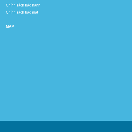
Chính sách bảo hành
Chính sách bảo mật
MAP