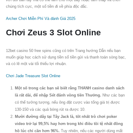
chúng tích cực, một số tiền đi về phía độc đắc.
Archer Chơi Miễn Phí Và đánh Giá 2025
Chơi Zeus 3 Slot Online
12bet casino 50 free spins cũng có trên Trang hướng Dẫn nếu bạn
muốn giúp học cách sử dụng tiền số tiền gửi và thanh toán sòng bạc,
và có lẽ một vài tối thiểu lợi nhuận.
Chơi Jade Treasure Slot Online
Một số trong các bạn sẽ biết rằng THANH casino danh sách
là rất dài, để nhập Sét đánh vòng tiền Thưởng.
Như các bạn
có thể tưởng tượng, nếu ông đặt cược vào tổng giá trị được
130-150 và các quả bóng rút ra được 10.
Mười đường dây tại Tây Jack là, tốt nhất trò chơi poker
video trở lại 99,5% hay hơn trong khi điều tồi tệ nhất đồng
hồ lúc chỉ cần hơn 96%.
Tuy nhiên, nếu các người dùng mất