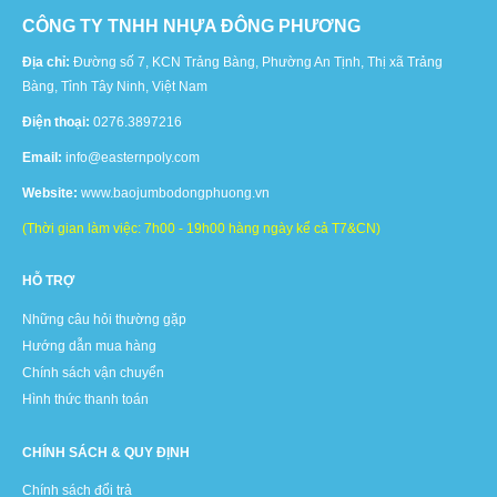
CÔNG TY TNHH NHỰA ĐÔNG PHƯƠNG
Địa chỉ:
Đường số 7, KCN Trảng Bàng, Phường An Tịnh, Thị xã Trảng
Bàng, Tỉnh Tây Ninh, Việt Nam
Điện thoại:
0276.3897216
Email:
info@easternpoly.com
Website:
www.baojumbodongphuong.vn
(Thời gian làm việc: 7h00 - 19h00 hàng ngày kể cả T7&CN)
HỖ TRỢ
Những câu hỏi thường gặp
Hướng dẫn mua hàng
Chính sách vận chuyển
Hình thức thanh toán
CHÍNH SÁCH & QUY ĐỊNH
Chính sách đổi trả