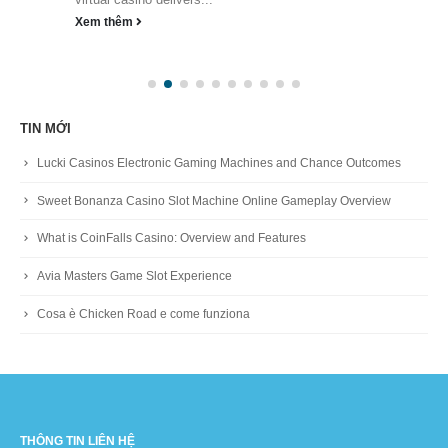
Xem thêm
TIN MỚI
Lucki Casinos Electronic Gaming Machines and Chance Outcomes
Sweet Bonanza Casino Slot Machine Online Gameplay Overview
What is CoinFalls Casino: Overview and Features
Avia Masters Game Slot Experience
Cosa è Chicken Road e come funziona
THÔNG TIN LIÊN HỆ