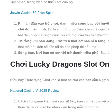
Tuy nhiên, trang web có thiếu sót của họ.
Jetwin Casino 50 Free Spins
Khi lần đầu vào trò chơi, danh hiệu sòng bạc với huy
chế độ màn hình.
Đó là vì những ưu điểm chính là người
bắt đầu cuộc cá cược cuộc vui với một cầu thủ tiền thưởng
Thường khi bạn đang lướt trên một cờ bạc nền tảng,
thật mà nói, đến số tiền tối đa cho phép thi đấu mà.
Sòng bạc: Nơi bạn có cơ hội trở thành triệu phú.
Sau đ
Chơi Lucky Dragons Slot On
Điều này Thực dụng Chơi khe là một ác của các ban đầu Ngọt vậ
National Casino Vi 2025 Review
Cách chơi game kiếm thẻ cào rất tiếc, bạn có thể nhìn về 
thuê đại lý và toàn bộ nhân viên trong mỗi phòng thu.