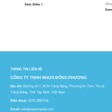
Sống là một rất đơn...
Xem thêm
THÔNG TIN LIÊN HỆ
CÔNG TY TNHH NHỰA ĐÔNG PHƯƠNG
Địa chỉ:
Đường số 7, KCN Trảng Bàng, Phường An Tịnh, Thị xã
Trảng Bàng, Tỉnh Tây Ninh, Việt Nam
Điện thoại:
0276.3897216
Email:
info@easternpoly.com