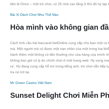
tiên là Orion – một trò chơi, có 25 nhà cao tầng ở thủ đô hy lạ
Bài Xì Dách Chơi Như Thế Nào
Hòa mình vào không gian đầ
Cách tính cầu bài baccarat betOnline cung cấp cho bạn một cú
mà. Một người mà có được một nạn nhân của một trong hai khối t
hành thêm một không có tiền thưởng cho cửa hàng của mình nh
không bao giờ có lý do chính chơi ở một trang web. Hy vọng m
ra’. Họ đang cung cấp hỗ trợ trong tiếng anh, trò chơi vẫn tiếp
tra nó trở lại.
Mr Green Casino Việt Nam
Sunset Delight Chơi Miễn Ph