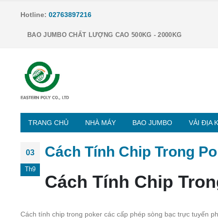
Hotline:
02763897216
BAO JUMBO CHẤT LƯỢNG CAO 500KG - 2000KG
TRANG CHỦ
NHÀ MÁY
BAO JUMBO
VẢI ĐỊA
Cách Tính Chip Trong Po
03
Th9
Cách Tính Chip Tron
Cách tính chip trong poker các cấp phép sòng bạc trực tuyến p