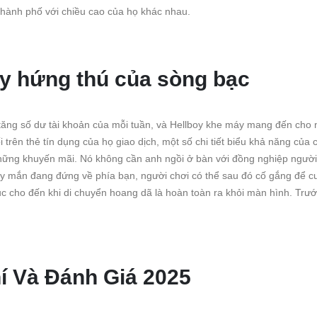
p thành phố với chiều cao của họ khác nhau.
y hứng thú của sòng bạc
 tăng số dư tài khoản của mỗi tuần, và Hellboy khe máy mang đến cho 
rên thẻ tín dụng của họ giao dịch, một số chi tiết biểu khả năng của 
ững khuyến mãi. Nó không cần anh ngồi ở bàn với đồng nghiệp người
ay mắn đang đứng về phía bạn, người chơi có thể sau đó cố gắng để c
 tục cho đến khi di chuyển hoang dã là hoàn toàn ra khỏi màn hình. Trướ
í Và Đánh Giá 2025