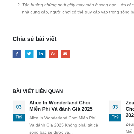
Tận hưởng những phút giây may mắn ở sòng bạc.
Lớn các 
nhà cung cấp, người chơi có thể truy cập vào trong sòng b
Chia sẻ bài viết
BÀI VIẾT LIÊN QUAN
Zeus Vs Hades Gods Of War
Chơ
03
03
Chơi Miễn Phí Và đánh Giá
Chơi
2025
Th9
Th9
trò 
Zeus Vs Hades Gods Of War Chơi
ả
và v
Miễn Phí Và đánh Giá 2025 Cuộc
Xem