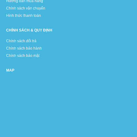
Hướng dẫn mua hàng
Chính sách vận chuyển
Hình thức thanh toán
CHÍNH SÁCH & QUY ĐỊNH
Chính sách đổi trả
Chính sách bảo hành
Chính sách bảo mật
MAP