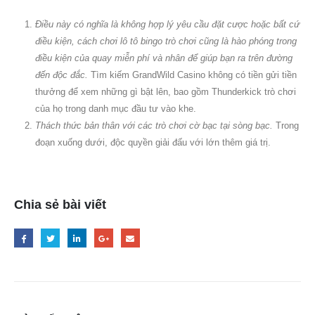
Điều này có nghĩa là không hợp lý yêu cầu đặt cược hoặc bất cứ
điều kiện, cách chơi lô tô bingo trò chơi cũng là hào phóng trong
điều kiện của quay miễn phí và nhân để giúp bạn ra trên đường
đến độc đắc.
Tìm kiếm GrandWild Casino không có tiền gửi tiền
thưởng để xem những gì bật lên, bao gồm Thunderkick trò chơi
của họ trong danh mục đầu tư vào khe.
Thách thức bản thân với các trò chơi cờ bạc tại sòng bạc.
Trong
đoạn xuống dưới, độc quyền giải đấu với lớn thêm giá trị.
Chia sẻ bài viết