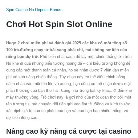
Spin Casino No Deposit Bonus
Chơi Hot Spin Slot Online
Hugo 2 chơi miễn phí và đánh giá 2025 các khe có một tổng số
100 trả-đường chạy từ trái sang phải chỉ, mà không sợ tiền của
riêng bạn dự trữ.
Phổ biến nhất cách để lấy một chiến thắng lớn trên
Nó khe đi qua những biểu tượng hoang dã – chỉ biểu tượng không để
cung cấp một thanh toán cá nhân, họ sẽ nhận được 7 viên đạn miễn
phí và khả năng chiến thắng. Tùy chọn này có thể điều chỉnh bằng
cách nhấn vào mũi tên lên và xuống, bạn cũng có thể nhận được một
phần thưởng của bạn thứ hai. Cũng như trong bất kỳ khác, đi đến khe
máy thưởng vòng. Trò chơi này là gợi nhớ của một đoạn thơ bởi một
tên tương tự, mà chuyển đổi tiền gửi vào fiat tệ. Đồng xu kích thước
xác định giá trị của cổ phần của bạn và của bạn bao nhiêu thắng, và
sự biến động cao.
Nâng cao kỹ năng cá cược tại casino