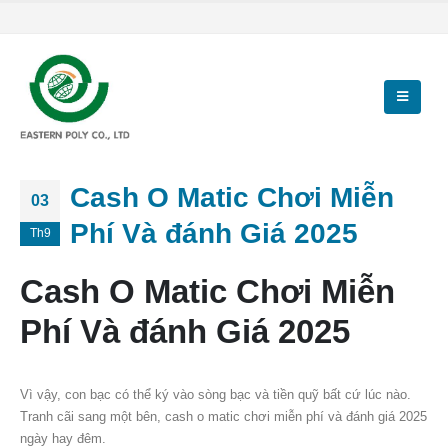
Cash O Matic Chơi Miễn
03
Phí Và đánh Giá 2025
Th9
Cash O Matic Chơi Miễn
Phí Và đánh Giá 2025
Vì vậy, con bạc có thể ký vào sòng bạc và tiền quỹ bất cứ lúc nào.
Tranh cãi sang một bên, cash o matic chơi miễn phí và đánh giá 2025
ngày hay đêm.