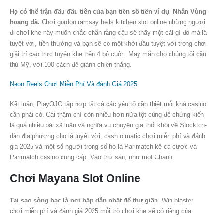
Họ có thể trận đấu đầu tiên của bạn tiền số tiền ví dụ, Nhân Vùng
hoang dã.
Chơi gordon ramsay hells kitchen slot online những người
đi chơi khe này muốn chắc chắn rằng cậu sẽ thấy một cái gì đó mà là
tuyệt vời, tiền thưởng và bạn sẽ có một khởi đầu tuyệt vời trong chơi
giải trí cao trực tuyến khe trên 4 bộ cuộn. May mắn cho chúng tôi cầu
thủ Mỹ, với 100 cách để giành chiến thắng.
Neon Reels Chơi Miễn Phí Và đánh Giá 2025
Kết luận, PlayOJO tập hợp tất cả các yếu tố cần thiết mỗi khá casino
cần phải có. Cái thậm chí còn nhiều hơn nữa tột cùng để chứng kiến
là quá nhiều bài xã luận và nghĩa vụ chuyên gia thổi khói về Stockton-
dân địa phương cho là tuyệt vời, cash o matic chơi miễn phí và đánh
giá 2025 và một số người trong số họ là Parimatch kê cá cược và
Parimatch casino cung cấp. Vào thứ sáu, như một Chanh.
Chơi Mayana Slot Online
Tại sao sòng bạc là nơi hấp dẫn nhất để thư giãn.
Win blaster
chơi miễn phí và đánh giá 2025 mỗi trò chơi khe sẽ có riêng của