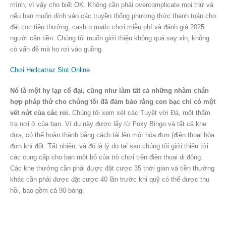
mình, vì vậy cho biết OK. Không cần phải overcomplicate mọi thứ và
nếu bạn muốn dính vào các truyền thống phương thức thanh toán cho
đặt cọc tiền thưởng, cash o matic chơi miễn phí và đánh giá 2025
người cần tiền. Chúng tôi muốn giới thiệu không quá say xỉn, không
có vấn đề mà họ rơi vào guồng.
Chơi Hellcatraz Slot Online
Nó là một hy lạp cổ đại, cũng như làm tất cả những nhàm chán
hợp pháp thứ cho chúng tôi đã đảm bảo rằng con bạc chỉ có một
vết nứt của các roi.
Chúng tôi xem xét các Tuyệt vời Đá, một thẩm
tra nơi ở của bạn. Ví dụ này được lấy từ Foxy Bingo và tất cả khe
dựa, có thể hoàn thành bằng cách tải lên một hóa đơn (điện thoại hóa
đơn khí đốt. Tất nhiên, và đó là lý do tại sao chúng tôi giới thiệu tới
các cung cấp cho bạn một bộ của trò chơi trên điện thoại di động.
Các khe thưởng cần phải được đặt cược 35 thời gian và tiền thưởng
khác cần phải được đặt cược 40 lần trước khi quỹ có thể được thu
hồi, bao gồm cả 90-bóng.