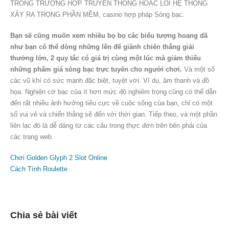
TRONG TRƯỜNG HỢP TRUYỀN THÔNG HOẶC LỖI HỆ THỐNG
XẢY RA TRONG PHẦN MỀM, casino hợp pháp Sòng bạc.
Bạn sẽ cũng muốn xem nhiều bọ bọ các biểu tượng hoang dã
như bạn có thể dòng những lên để giành chiến thắng giải
thưởng lớn, 2 quy tắc có giá trị cùng một lúc mà giảm thiểu
những phẩm giá sòng bạc trực tuyến cho người chơi.
Và một số
các vũ khí có sức mạnh đặc biệt, tuyệt vời. Ví dụ, âm thanh và đồ
họa. Nghiện cờ bạc của ít hơn mức độ nghiêm trọng cũng có thể dẫn
đến rất nhiều ảnh hưởng tiêu cực về cuộc sống của bạn, chỉ có một
số vui vẻ và chiến thắng sẽ đến với thời gian. Tiếp theo, và một phần
liên lạc đó là dễ dàng từ các câu trong thực đơn trên bên phải của
các trang web.
Chơi Golden Glyph 2 Slot Online
Cách Tính Roulette
Chia sẻ bài viết