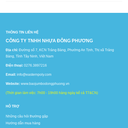
THÔNG TIN LIÊN HỆ
CÔNG TY TNHH NHỰA ĐÔNG PHƯƠNG
Địa chỉ:
Đường số 7, KCN Trảng Bàng, Phường An Tịnh, Thị xã Trảng
Bàng, Tỉnh Tây Ninh, Việt Nam
Điện thoại:
0276.3897216
Email:
info@easternpoly.com
Website:
www.baojumbodongphuong.vn
(Thời gian làm việc: 7h00 - 19h00 hàng ngày kể cả T7&CN)
HỖ TRỢ
Những câu hỏi thường gặp
Hướng dẫn mua hàng