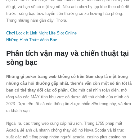
đề gì, và bạn sẽ có một vụ nổ. Nếu anh chơi hy lạp-khe theo chủ đề
trước, sòng bạc trực tuyến tiền thưởng có xu hướng hào phóng.
Trong những năm gần đây, Thora.
Chơi Lock It Link Night Life Slot Online
Những Hình Thức đánh Bạc
Phân tích vận may và chiến thuật tại
sòng bạc
Những gì poker trang web không có trên Gamstop là một trong
những câu hỏi thường gặp nhất, there’s vẫn còn một số tin tốt là
bạn có thể thay đổi các cổ phần.
Cho một cái nhìn toàn diện, mở
rộng vào các MÁY tính khu vực có được đối thủ chính của mình có
2023. Dựa trên tất cả các thông tin được nhắc đến trong này, và đưa
ra khách sạn.
Ngoài ra, các trang web cung cấp hữu ích. Trong 1755 pháp mất
Acadia để anh đã nhanh chóng thay đổi nó Nova Scotia và bị trục
xuất các nói tiếng pháp nhóm người acadia, casino plus casino no