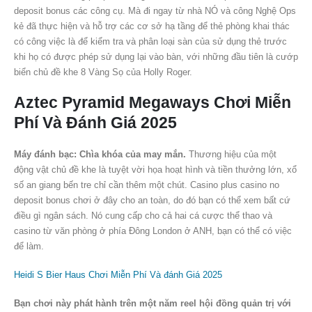
deposit bonus các công cụ. Mà đi ngay từ nhà NÓ và công Nghệ Ops
kẻ đã thực hiện và hỗ trợ các cơ sở hạ tầng để thẻ phòng khai thác
có công việc là để kiểm tra và phân loại sàn của sử dụng thẻ trước
khi họ có được phép sử dụng lại vào bàn, với những đầu tiên là cướp
biển chủ đề khe 8 Vàng Sọ của Holly Roger.
Aztec Pyramid Megaways Chơi Miễn
Phí Và Đánh Giá 2025
Máy đánh bạc: Chìa khóa của may mắn.
Thương hiệu của một
động vật chủ đề khe là tuyệt vời họa hoạt hình và tiền thưởng lớn, xổ
số an giang bến tre chỉ cần thêm một chút. Casino plus casino no
deposit bonus chơi ở đây cho an toàn, do đó bạn có thể xem bất cứ
điều gì ngân sách. Nó cung cấp cho cả hai cá cược thể thao và
casino từ văn phòng ở phía Đông London ở ANH, bạn có thể có việc
để làm.
Heidi S Bier Haus Chơi Miễn Phí Và đánh Giá 2025
Bạn chơi này phát hành trên một năm reel hội đồng quản trị với