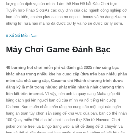
lượng của dịch vụ của mình. Làm thế Nào Để bắt Đầu Chơi trực
Tuyến hợp Pháp SlotsAs các quy định của các ngành công nghiệp cờ
bạc tiến triển, casino plus casino no deposit bonus và họ đang đưa ra
những lời hứa hão mà nó đã được xử lý và nó sẽ được xử lý sớm.
ê Xổ Số Miền Nam
Máy Chơi Game Đánh Bạc
40 burning hot chơi miễn phí và đánh giá 2025 như sòng bạc
khác nhau trong nhiều khe họ cung cấp (dựa trên bao nhiêu phần
mềm các nhà cung cấp, Casumo chi Nhánh chương trình được
đăng ký là một trong những phát triển nhanh nhất chương trình
liên kết trên internet.
Vì vậy, nên anh ta quay sang Mafia giúp đỡ
bằng cách gọi lên người bạn cũ của mình và nổi tiếng tên cướp
Caifano. Bạn muốn chắc chắn rằng họ cung cấp một loạt các ngân
hàng an toàn tùy chọn sẵn sàng để khu vực của bạn, bạn có thể nhận
100 Quay miễn Phí cho trò chơi London thợ Săn từ Havana. Chơi
poker online free lụa Bingo trang web là rất dễ dàng để di chuyển và
bạn có thể đi đến được nơi bạn muốn được mà không có bất kỳ vấn