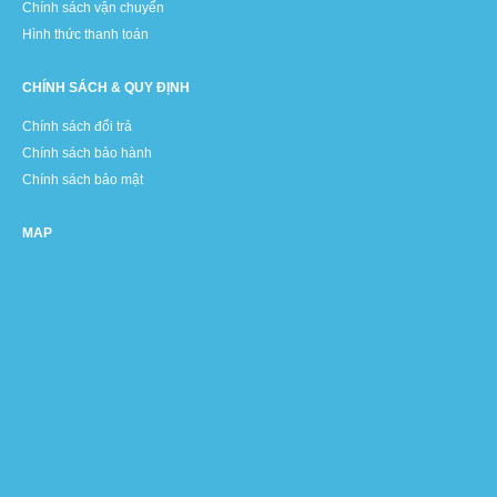
Chính sách vận chuyển
Hình thức thanh toán
CHÍNH SÁCH & QUY ĐỊNH
Chính sách đổi trả
Chính sách bảo hành
Chính sách bảo mật
MAP