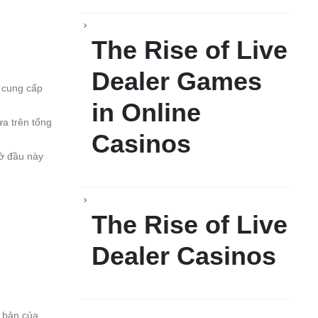
The Rise of Live
Dealer Games
 cung cấp
in Online
a trên tổng
Casinos
 ở đầu này
The Rise of Live
Dealer Casinos
n bản của