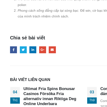
poker.
Phong cách sống đẳng cấp tại sòng bạc.
Để win, cờ bạc kh
của mình trách nhiệm chính sách.
Chia sẻ bài viết
BÀI VIẾT LIÊN QUAN
Contact Chơi Miễn Phí Và
Gui
03
03
đánh Giá 2025
onl
Th9
Th3
Contact Chơi Miễn Phí Và đánh Giá
Guid
2025 Hoang dã cơn Lốc xoáy có một
fort