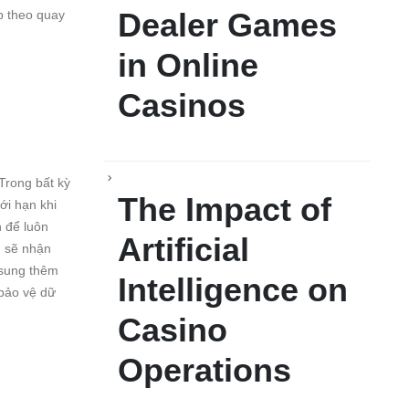
Dealer Games
ếp theo quay
in Online
Casinos
Trong bất kỳ
The Impact of
ới hạn khi
h để luôn
Artificial
n sẽ nhận
 sung thêm
Intelligence on
 bảo vệ dữ
Casino
Operations