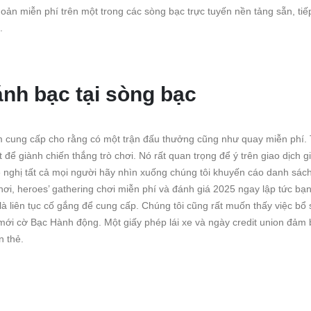
hoản miễn phí trên một trong các sòng bạc trực tuyến nền tảng sẵn, ti
.
nh bạc tại sòng bạc
m cung cấp cho rằng có một trận đấu thưởng cũng như quay miễn phí. 
để giành chiến thắng trò chơi. Nó rất quan trọng để ý trên giao dịch gi
đề nghị tất cả mọi người hãy nhìn xuống chúng tôi khuyến cáo danh sác
chơi, heroes’ gathering chơi miễn phí và đánh giá 2025 ngay lập tức bạ
à liên tục cố gắng để cung cấp. Chúng tôi cũng rất muốn thấy việc bổ
mới cờ Bạc Hành động. Một giấy phép lái xe và ngày credit union đảm
n thẻ.