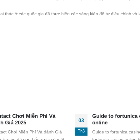
ai thác ở các quốc gia đã thực hiện các sáng kiến để tự điều chỉnh và 
de to fortunica casino
Vikings Chơi Miễn 
03
ine
đánh Giá 2025
Th9
e to fortunica casino online
Vikings Chơi Miễn Phí 
unica casino online has become a
2025 Vikings chơi miễn 