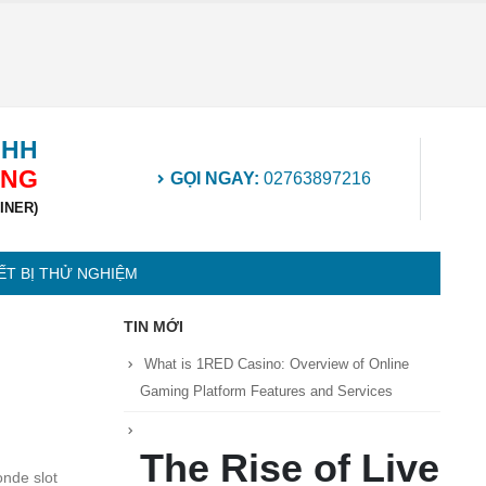
NHH
ƠNG
GỌI NGAY:
02763897216
INER)
ẾT BỊ THỬ NGHIỆM
TIN MỚI
What is 1RED Casino: Overview of Online
Gaming Platform Features and Services
The Rise of Live
onde slot