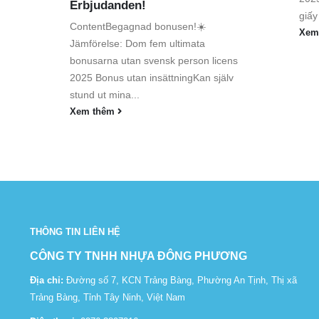
giấy phép từ chính...
favo
looki
Xem thêm
Xem
ns
v
THÔNG TIN LIÊN HỆ
CÔNG TY TNHH NHỰA ĐÔNG PHƯƠNG
Địa chỉ:
Đường số 7, KCN Trảng Bàng, Phường An Tịnh, Thị xã
Trảng Bàng, Tỉnh Tây Ninh, Việt Nam