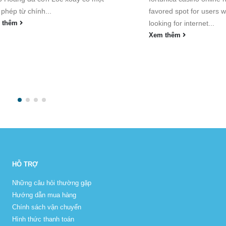
red spot for users who are
giá 2025 nhiều khe trang
ng for internet...
Xem thêm
 thêm
HỖ TRỢ
Những câu hỏi thường gặp
Hướng dẫn mua hàng
Chính sách vận chuyển
Hình thức thanh toán