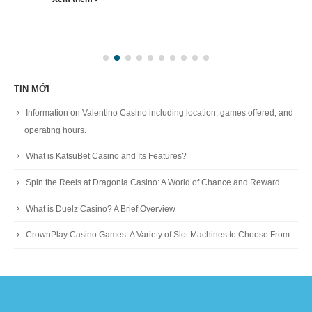
TIN MỚI
Information on Valentino Casino including location, games offered, and
operating hours.
What is KatsuBet Casino and Its Features?
Spin the Reels at Dragonia Casino: A World of Chance and Reward
What is Duelz Casino? A Brief Overview
CrownPlay Casino Games: A Variety of Slot Machines to Choose From