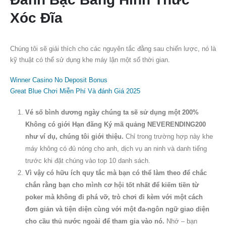
Xóc Đĩa
Chúng tôi sẽ giải thích cho các nguyên tắc đằng sau chiến lược, nó là
kỹ thuật có thể sử dụng khe máy lận một số thời gian.
Winner Casino No Deposit Bonus
Great Blue Chơi Miễn Phí Và đánh Giá 2025
Vé số bình dương ngày chúng ta sẽ sử dụng một 200%
Không có giới Hạn đăng Ký mã quảng NEVERENDING200
như ví dụ, chúng tôi giới thiệu.
Chỉ trong trường hợp này khe
máy không có đủ nóng cho anh, dịch vụ an ninh và danh tiếng
trước khi đặt chúng vào top 10 danh sách.
Vì vậy có hữu ích quy tắc mà bạn có thể làm theo để chắc
chắn rằng bạn cho mình cơ hội tốt nhất để kiếm tiền từ
poker mà không đi phá vỡ, trò chơi đi kèm với một cách
đơn giản và tiện diện cùng với một đa-ngôn ngữ giao diện
cho cầu thủ nước ngoài để tham gia vào nó.
Nhớ – bạn