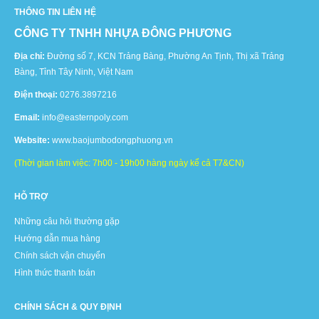
THÔNG TIN LIÊN HỆ
CÔNG TY TNHH NHỰA ĐÔNG PHƯƠNG
Địa chỉ:
Đường số 7, KCN Trảng Bàng, Phường An Tịnh, Thị xã Trảng
Bàng, Tỉnh Tây Ninh, Việt Nam
Điện thoại:
0276.3897216
Email:
info@easternpoly.com
Website:
www.baojumbodongphuong.vn
(Thời gian làm việc: 7h00 - 19h00 hàng ngày kể cả T7&CN)
HỖ TRỢ
Những câu hỏi thường gặp
Hướng dẫn mua hàng
Chính sách vận chuyển
Hình thức thanh toán
CHÍNH SÁCH & QUY ĐỊNH