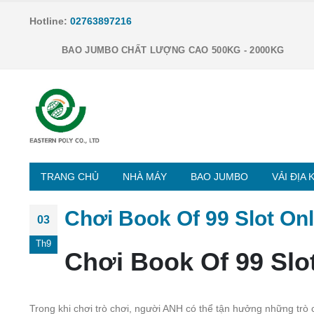
Hotline:
02763897216
BAO JUMBO CHẤT LƯỢNG CAO 500KG - 2000KG
TRANG CHỦ
NHÀ MÁY
BAO JUMBO
VẢI ĐỊA
Chơi Book Of 99 Slot Onl
03
Th9
Chơi Book Of 99 Slo
Trong khi chơi trò chơi, người ANH có thể tận hưởng những trò ch