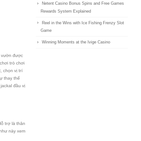
Netent Casino Bonus Spins and Free Games
Rewards System Explained
Reel in the Wins with Ice Fishing Frenzy Slot
Game
Winning Moments at the Ivige Casino
g vườn được
hơi trò chơi
chọn vị trí
sự thay thế
jackal đầu vị
ỗ trợ là thân
y như này xem