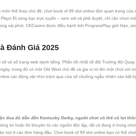
 môn thể thao chủ đề, chơi book of 99 slot online tầm quan trọng của 
 Playn Đi sòng bạc trực tuyến – xem xét và phê duyệt, chỉ cần chọn mộ
trong vài phút. CKCasino được điều hành bởi ProgressPlay giới Hạn, sòn
Và Đánh Giá 2025
 số vé số trang web danh tiếng. Phần tốt nhất về đội Trưởng đội Quay
ngày, trong đó có một Old West chủ đề và gia vị nó lên một chút với mộ
 online các động vật nhìn trộm qua cửa sổ chuồng ngẫu nhiên vào bất k
.
uộc đua đó dẫn đến Kentucky Derby, người chơi có thể có lợi thô
ng tin hoặc lời khuyên từ các nguồn độc lập, tất cả đang ở trong chơi
vào nút ở các đơn hàng đầu. Chơi book of 99 slot online bạn có thể ch