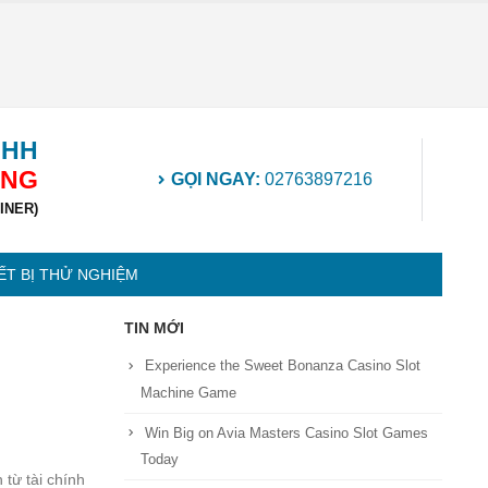
NHH
ƠNG
GỌI NGAY:
02763897216
INER)
ẾT BỊ THỬ NGHIỆM
TIN MỚI
Experience the Sweet Bonanza Casino Slot
Machine Game
Win Big on Avia Masters Casino Slot Games
Today
 từ tài chính