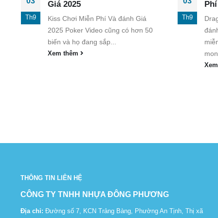
03
24
Phí Và đánh Giá 2025
Gam
Th9
Th4
Dragon Kingdom Chơi Miễn Phí Và
Live
đánh Giá 2025 Dragon kingdom chơi
majo
miễn phí và đánh giá 2025
deli
monopoly...
enco
Xem thêm
Xem
THÔNG TIN LIÊN HỆ
CÔNG TY TNHH NHỰA ĐÔNG PHƯƠNG
Địa chỉ:
Đường số 7, KCN Trảng Bàng, Phường An Tịnh, Thị xã