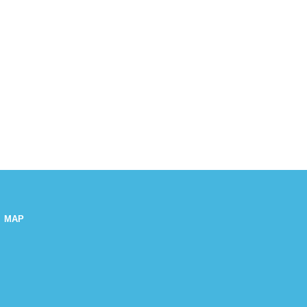
Auto-generated excerpt
Xem thêm
MAP