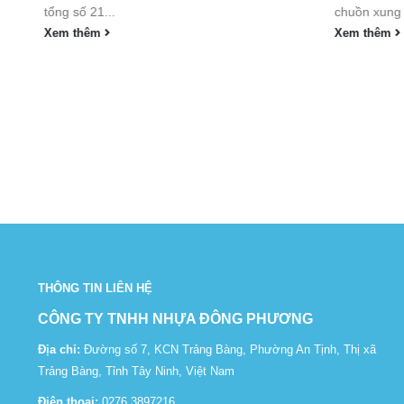
chuồn xung quanh với lưỡi kiếm...
liên.
Xem thêm
Xem
THÔNG TIN LIÊN HỆ
CÔNG TY TNHH NHỰA ĐÔNG PHƯƠNG
Địa chỉ:
Đường số 7, KCN Trảng Bàng, Phường An Tịnh, Thị xã
Trảng Bàng, Tỉnh Tây Ninh, Việt Nam
Điện thoại:
0276.3897216