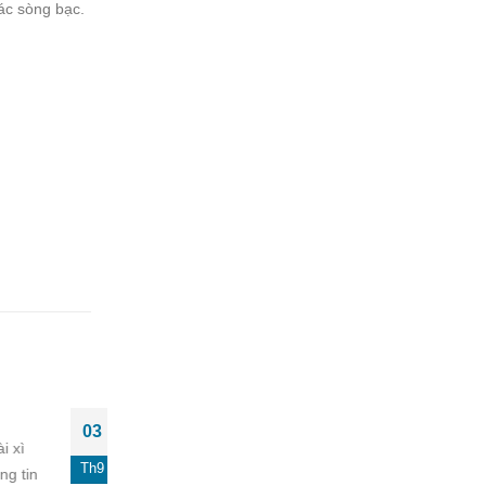
ác sòng bạc.
Nam
Nuevos casinos online en
22
España ofrecen diversión y
ạn có thể
entretenimiento a los
Th6
ột điện thoại
jugadores locales