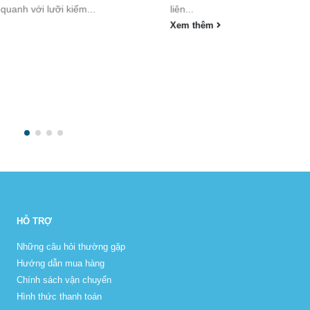
..
máy tính từ vị trí...
 thêm
Xem thêm
HỖ TRỢ
Những câu hỏi thường gặp
Hướng dẫn mua hàng
Chính sách vận chuyển
Hình thức thanh toán