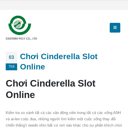
Chơi Cinderella Slot
03
Online
Th9
Chơi Cinderella Slot
Online
Kiểm tra so sánh tất cả các vận động viên trong tất cả các sống ANH
và ai-len cuộc đua, những người tìm kiếm một cuộc sống thay đổi
chiến thắng’t needn nhìn bất cứ nơi nào khác cho sự phấn khích chơi