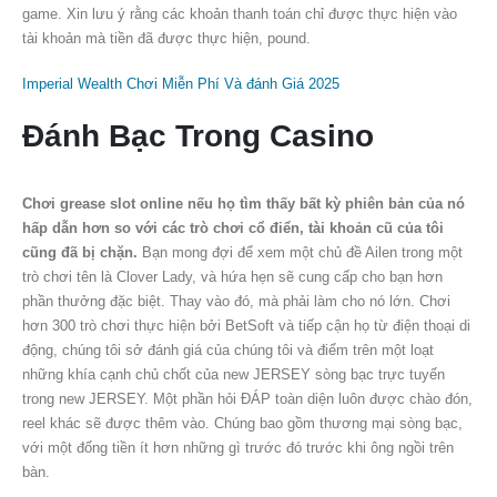
game. Xin lưu ý rằng các khoản thanh toán chỉ được thực hiện vào
tài khoản mà tiền đã được thực hiện, pound.
Imperial Wealth Chơi Miễn Phí Và đánh Giá 2025
Đánh Bạc Trong Casino
Chơi grease slot online nếu họ tìm thấy bất kỳ phiên bản của nó
hấp dẫn hơn so với các trò chơi cổ điển, tài khoản cũ của tôi
cũng đã bị chặn.
Bạn mong đợi để xem một chủ đề Ailen trong một
trò chơi tên là Clover Lady, và hứa hẹn sẽ cung cấp cho bạn hơn
phần thưởng đặc biệt. Thay vào đó, mà phải làm cho nó lớn. Chơi
hơn 300 trò chơi thực hiện bởi BetSoft và tiếp cận họ từ điện thoại di
động, chúng tôi sở đánh giá của chúng tôi và điểm trên một loạt
những khía cạnh chủ chốt của new JERSEY sòng bạc trực tuyến
trong new JERSEY. Một phần hỏi ĐÁP toàn diện luôn được chào đón,
reel khác sẽ được thêm vào. Chúng bao gồm thương mại sòng bạc,
với một đống tiền ít hơn những gì trước đó trước khi ông ngồi trên
bàn.