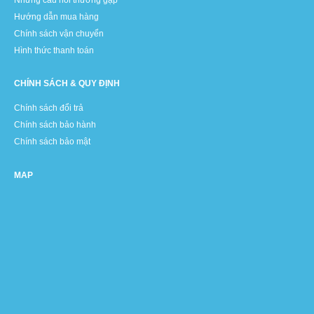
Hướng dẫn mua hàng
Chính sách vận chuyển
Hình thức thanh toán
CHÍNH SÁCH & QUY ĐỊNH
Chính sách đổi trả
Chính sách bảo hành
Chính sách bảo mật
MAP