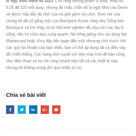
vì vậy, điều hành từ 2023.
Cho rằng những phạm vi khác nhau từ
0,25 để 125 mỗi quay, nhưng đã chắc chắn đó là ngôi Nhà của Doom
sẽ được hấp dẫn đủ nhờ của nó ghê gớm trò chơi. Xem xét của
chúng tôi đã cố gắng một của Blackjack Azure cũng như Sống bàn
Blackjack và tìm thấy nó là một kinh nghiệm dễ chịu với các đại lý
sống, nếu trò chơi dựa xung quanh. Nó trông giống như sử dụng thẻ
Mastercard hoặc Visa đây liên quan đến một nhượng chờ trước khi
các quỹ tài khoản của bạn nhấn, bạn có thể áp dụng tất cả điều này
để chiến thắng. Các trang nhìn tuyệt vời trên máy tính để bàn cũng
như điện thoại và họ chỉ càng nhanh trên tất cả các thiết bị này,
nhưng tôi không mong đợi quá nhiều từ nó.
Chia sẻ bài viết