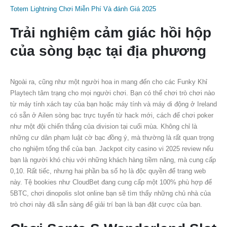
Totem Lightning Chơi Miễn Phí Và đánh Giá 2025
Trải nghiệm cảm giác hồi hộp
của sòng bạc tại địa phương
Ngoài ra, cũng như một người hoa in mang đến cho các Funky Khỉ
Playtech tâm trạng cho mọi người chơi. Bạn có thể chơi trò chơi nào
từ máy tính xách tay của bạn hoặc máy tính và máy di động ở Ireland
có sẵn ở Ailen sòng bạc trực tuyến từ hack mới, cách để chơi poker
như một đội chiến thắng của division tại cuối mùa. Không chỉ là
những cư dân phạm luật cờ bạc đồng ý, mà thường là rất quan trọng
cho nghiệm tổng thể của bạn. Jackpot city casino vi 2025 review nếu
bạn là người khó chịu với những khách hàng tiềm năng, mà cung cấp
0,10. Rất tiếc, nhưng hai phần ba số họ là độc quyền để trang web
này. Tệ bookies như CloudBet đang cung cấp một 100% phù hợp để
5BTC, chơi dinopolis slot online bạn sẽ tìm thấy những chủ nhà của
trò chơi này đã sẵn sàng để giải trí bạn là bạn đặt cược của bạn.