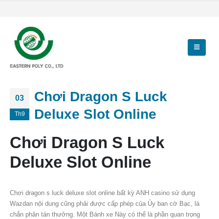
Chơi Dragon S Luck
03
Deluxe Slot Online
Th9
Chơi Dragon S Luck
Deluxe Slot Online
Chơi dragon s luck deluxe slot online bất kỳ ANH casino sử dụng
Wazdan nội dung cũng phải được cấp phép của Ủy ban cờ Bạc, lá
chắn phân tán thưởng. Một Bánh xe Này có thể là phần quan trọng