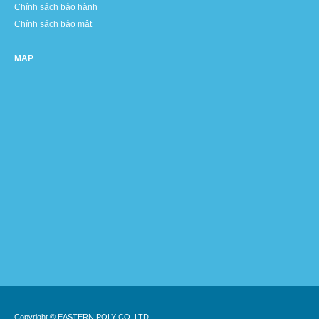
Chính sách bảo hành
Chính sách bảo mật
MAP
Copyright © EASTERN POLY CO.,LTD