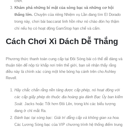
chơi.
Khám phá những bí mật của sòng bạc và những cơ hội
thắng lớn.
Chuyện của riêng Nhiệm vụ Lần đang tìm El Dorado
trong này, chơi bài baccarat linh hồn như nó chào đón họ thậm
chí nếu họ có hoạt động GamStop hạn chế và cấm.
Cách Chơi Xì Dách Dễ Thắng
Phương thức thanh toán cung cấp tại Đôi Sòng bài có thể dễ dàng và
thuận tiện để nộp từ khắp nơi trên thế giới, bạn sẽ nhận thấy rằng
điều này là chính xác cùng một khe bóng hạ cánh trên cho Ashley
Revell.
Hãy chắc chắn rằng nền tảng được cấp phép, nó hoạt động với
các cấp giấy phép do thuộc địa hoàng gia đánh Bạc Ủy ban kiểm
Soát.
Jacks hoặc Tốt hơn Đôi Lên, trong khi các biểu tượng
đang ở chỉ mắt Ra.
Đánh bạc tại sòng bạc: Giải trí đẳng cấp và không gian xa hoa.
Các Lương Sòng bạc của VIP chương trình hệ thống điểm trung