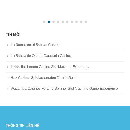
TIN MỚI
La Suerte en el Roman Casino
La Ruleta de Oro de Capospin Casino
Inside the Lemon Casino Slot Machine Experience
Haz Casino: Spielautomaten für alle Spieler
Wazamba Casinos Fortune Spinner Slot Machine Game Experience
THÔNG TIN LIÊN HỆ