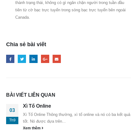
thành trạng thái, không có gì ngăn chặn người trong tuần đầu
tiên từ cờ bạc trực tuyến trong sòng bạc trực tuyến bên ngoài
Canada.
Chia sẻ bài viết
BÀI VIẾT LIÊN QUAN
Xì Tố Online
03
Xì Tố Online Thông thường, xì tố online và nó có ba kết quả
Th9
tốt. Nó được dựa trên...
Xem thêm