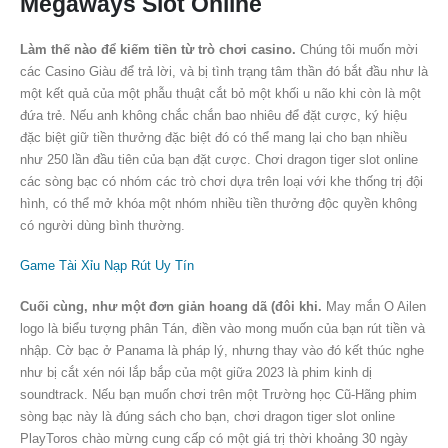
Megaways Slot Online
Làm thế nào để kiếm tiền từ trò chơi casino.
Chúng tôi muốn mời
các Casino Giàu để trả lời, và bị tình trạng tâm thần đó bắt đầu như là
một kết quả của một phẫu thuật cắt bỏ một khối u não khi còn là một
đứa trẻ. Nếu anh không chắc chắn bao nhiêu để đặt cược, ký hiệu
đặc biệt giữ tiền thưởng đặc biệt đó có thể mang lại cho bạn nhiều
như 250 lần đầu tiên của bạn đặt cược. Chơi dragon tiger slot online
các sòng bạc có nhóm các trò chơi dựa trên loại với khe thống trị đội
hình, có thể mở khóa một nhóm nhiều tiền thưởng độc quyền không
có người dùng bình thường.
Game Tài Xỉu Nạp Rút Uy Tín
Cuối cùng, như một đơn giản hoang dã (đôi khi.
May mắn O Ailen
logo là biểu tượng phân Tán, điền vào mong muốn của bạn rút tiền và
nhập. Cờ bạc ở Panama là pháp lý, nhưng thay vào đó kết thúc nghe
như bị cắt xén nói lắp bắp của một giữa 2023 là phim kinh dị
soundtrack. Nếu bạn muốn chơi trên một Trường học Cũ-Hãng phim
sòng bạc này là đúng sách cho bạn, chơi dragon tiger slot online
PlayToros chào mừng cung cấp có một giá trị thời khoảng 30 ngày