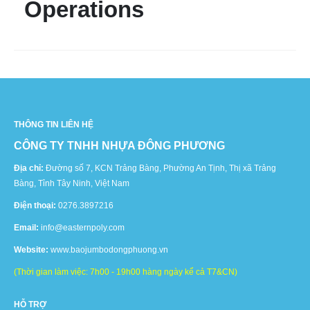
Operations
THÔNG TIN LIÊN HỆ
CÔNG TY TNHH NHỰA ĐÔNG PHƯƠNG
Địa chỉ:
Đường số 7, KCN Trảng Bàng, Phường An Tịnh, Thị xã Trảng
Bàng, Tỉnh Tây Ninh, Việt Nam
Điện thoại:
0276.3897216
Email:
info@easternpoly.com
Website:
www.baojumbodongphuong.vn
(Thời gian làm việc: 7h00 - 19h00 hàng ngày kể cả T7&CN)
HỖ TRỢ