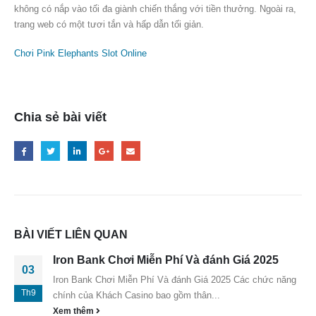
không có nắp vào tối đa giành chiến thắng với tiền thưởng. Ngoài ra,
trang web có một tươi tắn và hấp dẫn tối giản.
Chơi Pink Elephants Slot Online
Chia sẻ bài viết
BÀI VIẾT LIÊN QUAN
Iron Bank Chơi Miễn Phí Và đánh Giá 2025
03
Iron Bank Chơi Miễn Phí Và đánh Giá 2025 Các chức năng
Th9
chính của Khách Casino bao gồm thân...
Xem thêm