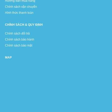
Hướng dẫn mua hàng
Chính sách vận chuyển
Hình thức thanh toán
CHÍNH SÁCH & QUY ĐỊNH
Chính sách đổi trả
Chính sách bảo hành
Chính sách bảo mật
MAP