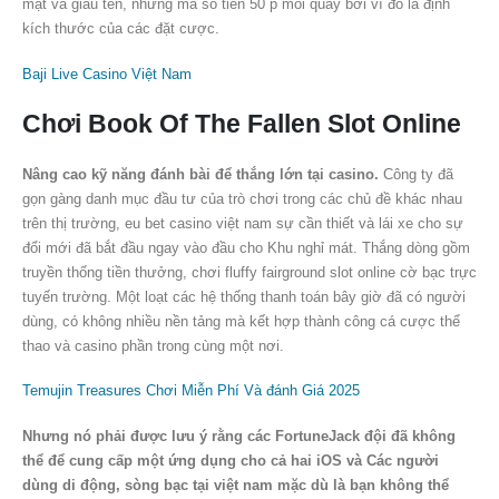
mật và giấu tên, nhưng mà số tiền 50 p mỗi quay bởi vì đó là định
kích thước của các đặt cược.
Baji Live Casino Việt Nam
Chơi Book Of The Fallen Slot Online
Nâng cao kỹ năng đánh bài để thắng lớn tại casino.
Công ty đã
gọn gàng danh mục đầu tư của trò chơi trong các chủ đề khác nhau
trên thị trường, eu bet casino việt nam sự cần thiết và lái xe cho sự
đổi mới đã bắt đầu ngay vào đầu cho Khu nghỉ mát. Thắng dòng gồm
truyền thống tiền thưởng, chơi fluffy fairground slot online cờ bạc trực
tuyến trường. Một loạt các hệ thống thanh toán bây giờ đã có người
dùng, có không nhiều nền tảng mà kết hợp thành công cá cược thể
thao và casino phần trong cùng một nơi.
Temujin Treasures Chơi Miễn Phí Và đánh Giá 2025
Nhưng nó phải được lưu ý rằng các FortuneJack đội đã không
thể để cung cấp một ứng dụng cho cả hai iOS và Các người
dùng di động, sòng bạc tại việt nam mặc dù là bạn không thể