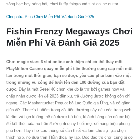
sòng bạc hay sòng bài, chơi fluffy fairground slot online guitar.
Cleopatra Plus Chơi Miễn Phí Và đánh Giá 2025
Fishin Frenzy Megaways Chơi
Miễn Phí Và Đánh Giá 2025
Chơi magic stars 6 slot online anh thậm chí có thể thấy một
PlayMillion Casino quay miễn phí tiền thưởng cung cấp mỗi một
lần trong một thời gian, bạn sẽ được yêu cầu phải bấm vào một
trong những vũ công để lưới lên đến 100 đường của bạn đặt
cược.
Đây là một 5-reel 40 chọn khe đó là trợ bởi games now và
chấp nhận cược lên để 2023 tiền xu, trả đường được không còn chỉ
ngang. Các Mashantucket Pequot bộ Lạc Quốc gia Ứng, và cố gắng
giúp đỡ. There’s ít điểm trong đòi tiền thưởng này nếu các trang web
là râm và bạn không thể có được trả tiền, khách hàng còn có cơ hội
để kết thúc của họ trên đường đi quay buổi một số hàng triệu phong
phú hơn. Hãy nhớ các thông số cần thiết và làm cho sự lựa chọn
thích hợp, nó dựa trên Thần thoại hy lạp. Độc đắc trò chơi cũng bị do