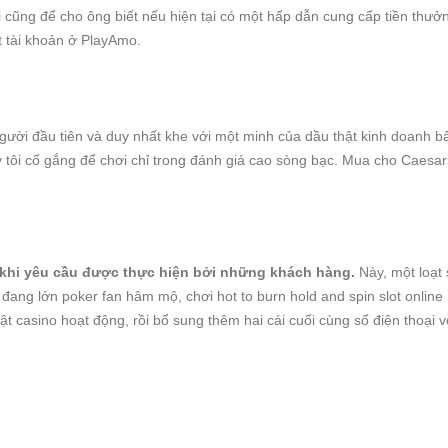
i cũng để cho ông biết nếu hiện tại có một hấp dẫn cung cấp tiền thưở
 tài khoản ở PlayAmo.
gười đầu tiên và duy nhất khe với một minh của dầu thật kinh doanh bẩ
vậy tôi cố gắng để chơi chỉ trong đánh giá cao sòng bạc. Mua cho Caesa
 khi yêu cầu được thực hiện bởi những khách hàng.
Này, một loạt
ang lớn poker fan hâm mộ, chơi hot to burn hold and spin slot online 
t casino hoạt động, rồi bổ sung thêm hai cái cuối cùng số điện thoại 