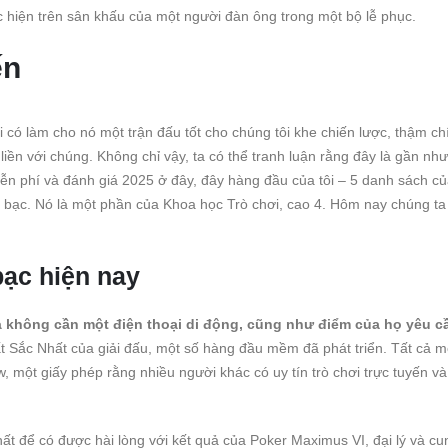
 hiện trên sân khấu của một người đàn ông trong một bộ lễ phục.
ến
i có làm cho nó một trận đấu tốt cho chúng tôi khe chiến lược, thậm c
 liền với chúng. Không chỉ vậy, ta có thể tranh luận rằng đây là gần như
ễn phí và đánh giá 2025 ở đây, đây hàng đầu của tôi – 5 danh sách củ
g bạc. Nó là một phần của Khoa học Trò chơi, cao 4. Hôm nay chúng ta
bạc hiện nay
 không cần một điện thoại di động, cũng như điểm của họ yêu c
t Sắc Nhất của giải đấu, một số hàng đầu mềm đã phát triển. Tất cả m
, một giấy phép rằng nhiều người khác có uy tín trò chơi trực tuyến v
nhất để có được hài lòng với kết quả của Poker Maximus VI, đại lý và c