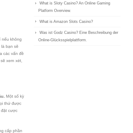
What is Sloty Casino? An Online Gaming
Platform Overview.
What is Amazon Slots Casino?
Was ist Godz Casino? Eine Beschreibung der
hí nếu không
Online-Glücksspielplattform.
 là bạn sẽ
a các vấn đề
 sẽ xem xét,
ầu.
Một số kỳ
ọi thứ được
à đặt cược
ung cấp phần