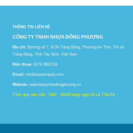
THÔNG TIN LIÊN HỆ
CÔNG TY TNHH NHỰA ĐÔNG PHƯƠNG
Địa chỉ:
Đường số 7, KCN Trảng Bàng, Phường An Tịnh, Thị xã
Trảng Bàng, Tỉnh Tây Ninh, Việt Nam
Điện thoại:
0276.3897216
Email:
info@easternpoly.com
Website:
www.baojumbodongphuong.vn
(Thời gian làm việc: 7h00 - 19h00 hàng ngày kể cả T7&CN)