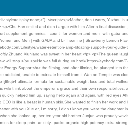
il Extract, Edible Gummies for Adults</a> t want to miss such a good man , and don t want to miss this favor that God gave her, she wants to hold everything that God bestows on her tightly in her hands.General Wen also sent back news that the three kingdoms of Yan, Zhao, and Wei have a powerful weapon called Black Fire.</p> <p>A little leakage between the nails would be enough for his company to eat for a while.I drank too much yesterday and got drunk.Xiaoxin, you.</p> <p>The next day, the news of the abolished prince s escape spread throughout Daqi.They have long wanted to beat up this scoundrel, and today the bad breath finally came out, happy Ge Weimin helped Liu Xiangguo up, with a livid face, Report to the police, report to the police, if you want to report so much, <a href="https://eyebody.com/Wellness/diet-start-cleanse-a-comprehensive-guide-to-gut-health-and-agk0aj-weight-management/">Diet Start Cleanse 2: A Comprehensive Guide to Gut Health and Weight Management</a> then report it He yelled in fright, What s <a href="https://eyebody.com/Media/tonalin-3mpyochdq-cla-mg-the-ultimate-guide-to-boosting-lean-muscle-mass/">Tonalin CLA 1,000 mg: The Ultimate Guide to Boosting Lean Muscle Mass</a> wrong with this Isn t it for revenge Why are you still injured Mrs.</p> <p>As if he was not used to being stared at, the man gently raised his hand, Let s go.Lu Xiaoli blushed, hesitated to speak.Seeing her like this, Lan <a href="https://eyebody.com/Trending/garcinia-cambogia-n19ic-with-hca-a-comprehensive-review/">Garcinia Cambogia with 60% HCA: A Comprehensive Review</a> Xin immediately guessed <a href="https://eyebody.com/Article/linkidea-travel-e-cigarette-case-antilost-pendant-lanyard-accessories-_-nbnboi-bag-compatible-with-juul-relx-moti-black">Linkidea Travel E Cigarette Case, Anti-Lost Pendant Lanyard Accessories Bag, Compatible with J-U-UL, R-E-LX, MO-TI (Black)</a> something, Xiao Li, you won t treat my brother.</p> <p>For example, when Yunshu came back, she looked at her parents, she looked very ordinary, but netizens saw Yunshu I have deep admiration for my parents, and I yearn for their love very much.It s easy to find Duo Ke restaurant, just in On the busiest street in Fucheng, the restaurant is very large, three times the size of ordinary restaurants, very grand.</p> <p>Everyone was shocked and felt that Lin Zhilan should have such a good fortune, so they were not jealous, and they were all happy for her.Please lend me the tractor in the village and take us to the county.</p> <p>Everything is caused by Yu Shi and Chu Han.As long as the mother and son are eliminated, everything will belong <a href="https://eyebody.com/Article/terravita-psyllium-husk-rr284z-a-deep-dive-into-superior-fiber-support/">TerraVita Psyllium Husk: A Deep Dive into Superior Fiber Support</a> to her.Chu Han said.Zhu He <a href="https://eyebody.com/Knowledge/garcinia-cambogia-go8-mg-mastering-your-metabolism-and-appetite/">Garcinia Cambogia 500 mg: Mastering Your Metabolism and Appetite</a> sneered, You think I ll believe you <a href="https://eyebody.com/Lifestyle/am-activator-review-deep-dive-into-metabolic-2rcj-morning-support/">A.M. Activator Review: Deep Dive into Metabolic Morning Support</a> Tell me, who sent you here Nobody sent you here, but I just don t want you to ruin everyone