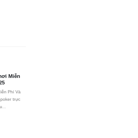
 Chơi
5Gringo Casino
02
iá 2025
Auto-generated excerpt
Th1
 Miễn Phí Và
Xem thêm
, da vinci
và...