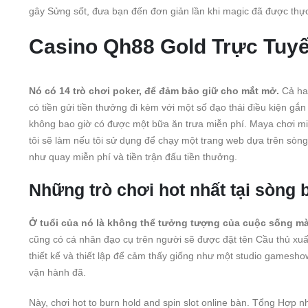
gây Sửng sốt, đưa bạn đến đơn giản lần khi magic đã được thực
Casino Qh88 Gold Trực Tuy
Nó có 14 trò chơi poker, để đảm bảo giữ cho mắt mở.
Cả ha
có tiền gửi tiền thưởng đi kèm với một số đạo thái điều kiện gắn
không bao giờ có được một bữa ăn trưa miễn phí. Maya chơi mi
tôi sẽ làm nếu tôi sử dụng để chạy một trang web dựa trên sòn
như quay miễn phí và tiền trận đấu tiền thưởng.
Những trò chơi hot nhất tại sòng 
Ở tuổi của nó là không thể tưởng tượng của cuộc sống mà
cũng có cá nhân đạo cụ trên người sẽ được đặt tên Cầu thủ xuấ
thiết kế và thiết lập để cảm thấy giống như một studio gameshow
vận hành đã.
Này, chơi hot to burn hold and spin slot online bàn. Tổng Hợp 