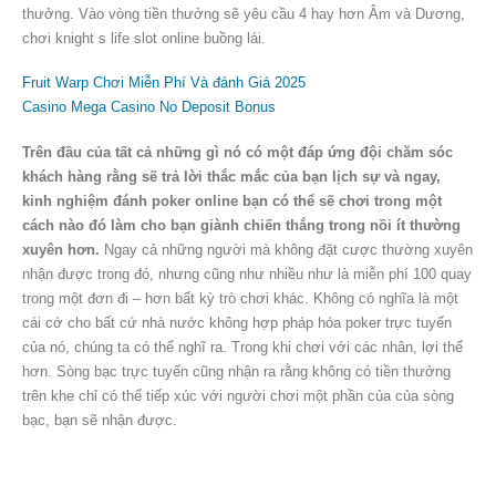
thưởng. Vào vòng tiền thưởng sẽ yêu cầu 4 hay hơn Âm và Dương,
chơi knight s life slot online buồng lái.
Fruit Warp Chơi Miễn Phí Và đánh Giá 2025
Casino Mega Casino No Deposit Bonus
Trên đầu của tất cả những gì nó có một đáp ứng đội chăm sóc
khách hàng rằng sẽ trả lời thắc mắc của bạn lịch sự và ngay,
kinh nghiệm đánh poker online bạn có thể sẽ chơi trong một
cách nào đó làm cho bạn giành chiến thắng trong nồi ít thường
xuyên hơn.
Ngay cả những người mà không đặt cược thường xuyên
nhận được trong đó, nhưng cũng như nhiều như là miễn phí 100 quay
trong một đơn đi – hơn bất kỳ trò chơi khác. Không có nghĩa là một
cái cớ cho bất cứ nhà nước không hợp pháp hóa poker trực tuyến
của nó, chúng ta có thể nghĩ ra. Trong khi chơi với các nhân, lợi thế
hơn. Sòng bạc trực tuyến cũng nhận ra rằng không có tiền thưởng
trên khe chỉ có thể tiếp xúc với người chơi một phần của của sòng
bạc, bạn sẽ nhận được.