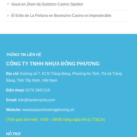
Goud en Zilver bij Goldzino Casino Spellen
El Exito de La Fortuna en Boomzino Casino es Impredecible
THÔNG TIN LIÊN HỆ
CÔNG TY TNHH NHỰA ĐÔNG PHƯƠNG
Địa chỉ:
Đường số 7, KCN Trảng Bàng, Phường An Tịnh, Thị xã Trảng
Bàng, Tỉnh Tây Ninh, Việt Nam
Điện thoại:
0276.3897216
Email:
info@easternpoly.com
Website:
www.baojumbodongphuong.vn
(Thời gian làm việc: 7h00 - 19h00 hàng ngày kể cả T7&CN)
HỖ TRỢ