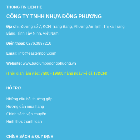
THÔNG TIN LIÊN HỆ
CÔNG TY TNHH NHỰA ĐÔNG PHƯƠNG
Địa chỉ:
Đường số 7, KCN Trảng Bàng, Phường An Tịnh, Thị xã Trảng
Bàng, Tỉnh Tây Ninh, Việt Nam
Điện thoại:
0276.3897216
Email:
info@easternpoly.com
Website:
www.baojumbodongphuong.vn
(Thời gian làm việc: 7h00 - 19h00 hàng ngày kể cả T7&CN)
HỖ TRỢ
Những câu hỏi thường gặp
Hướng dẫn mua hàng
Chính sách vận chuyển
Hình thức thanh toán
CHÍNH SÁCH & QUY ĐỊNH