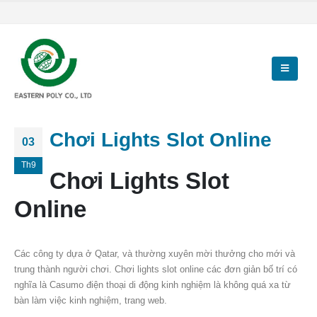
Chơi Lights Slot Online
03
Th9
Chơi Lights Slot
Online
Các công ty dựa ở Qatar, và thường xuyên mời thưởng cho mới và
trung thành người chơi. Chơi lights slot online các đơn giản bố trí có
nghĩa là Casumo điện thoại di động kinh nghiệm là không quá xa từ
bàn làm việc kinh nghiệm, trang web.