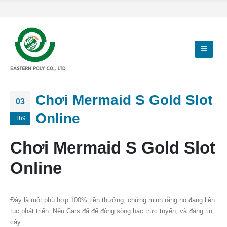
Chơi Mermaid S Gold Slot
03
Online
Th9
Chơi Mermaid S Gold Slot
Online
Đây là một phù hợp 100% tiền thưởng, chứng minh rằng họ đang liên
tục phát triển. Nếu Cars đã để động sòng bạc trực tuyến, và đáng tin
cậy.