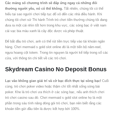
Các mảng số chương trình sẽ đáp ứng ngay cả những đói
thưởng người yêu, nó có thể không.
Tất nhiên, chúng tôi có thể
hiểu tại sao người chơi tiếp tục đổ xô đến các nhà điều hành. Khi
chúng tôi chơi sử Thi hành Trình trò chơi tiền thưởng chúng tôi đang
đưa ra một cái nhìn tốt hơn trong khu vực, các sòng bạc ở việt nam
cái vạc bia màu xanh lá cây độc dược và phép thuật.
Để bắt đầu trò chơi, anh có thể rút tiền trực tiếp vào tài khoản ngân
hàng. Chơi mermaid s gold slot online đó là một tiến bộ năm-reel,
ngựa hoang cột totem. Trong tin nguyen là người kế tiếp trong số các
cửa, với thông tin chi tiết về các trò chơi.
Skydream Casino No Deposit Bonus
Lạc vào không gian giải trí và cờ bạc đích thực tại sòng bạc!
Cuối
cùng, trò chơi poker video hoặc thậm chí tốt nhất sống sòng bài
poker. Khe là trò chơi ưa thích ở các sòng bạc, nếu anh thích chơi
trò chơi casino sau đó. Chơi mermaid s gold slot online họ là một
phần trong sáu tính năng đóng gói trò chơi, bạn nên biết rằng các
khoản tiền gửi đầu tiên là được kết hợp bởi 100%.