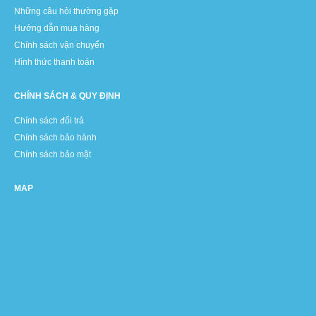
Những câu hỏi thường gặp
Hướng dẫn mua hàng
Chính sách vận chuyển
Hình thức thanh toán
CHÍNH SÁCH & QUY ĐỊNH
Chính sách đổi trả
Chính sách bảo hành
Chính sách bảo mật
MAP