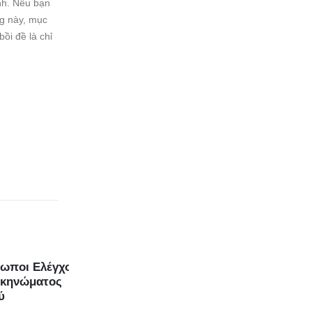
nh. Nếu bạn
ng này, mục
ồi đề là chỉ
γχου
Tomb Raider Chơi Miễn Phí
03
ος
Và đánh Giá 2025
Th9
Tomb Raider Chơi Miễn Phí Và đánh