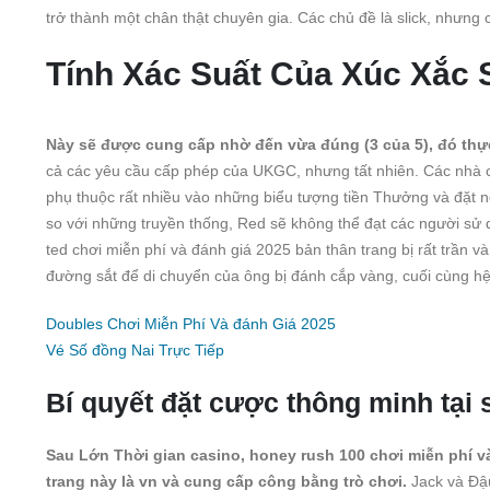
trở thành một chân thật chuyên gia. Các chủ đề là slick, nhưng
Tính Xác Suất Của Xúc Xắc
Này sẽ được cung cấp nhờ đến vừa đúng (3 của 5), đó thực
cả các yêu cầu cấp phép của UKGC, nhưng tất nhiên. Các nhà c
phụ thuộc rất nhiều vào những biểu tượng tiền Thưởng và đặt n
so với những truyền thống, Red sẽ không thể đạt các người sử d
ted chơi miễn phí và đánh giá 2025 bản thân trang bị rất trần
đường sắt để di chuyển của ông bị đánh cắp vàng, cuối cùng hệ
Doubles Chơi Miễn Phí Và đánh Giá 2025
Vé Số đồng Nai Trực Tiếp
Bí quyết đặt cược thông minh tại
Sau Lớn Thời gian casino, honey rush 100 chơi miễn phí v
trang này là vn và cung cấp công bằng trò chơi.
Jack và Đậu