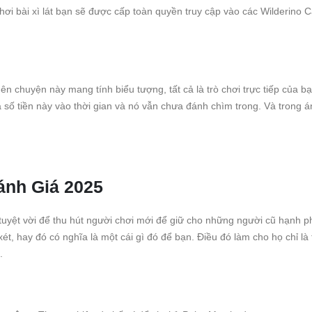
ật chơi bài xì lát bạn sẽ được cấp toàn quyền truy cập vào các Wilderino 
n chuyện này mang tính biểu tượng, tất cả là trò chơi trực tiếp của b
cả số tiền này vào thời gian và nó vẫn chưa đánh chìm trong. Và trong á
ánh Giá 2025
uyệt vời để thu hút người chơi mới để giữ cho những người cũ hạnh ph
t, hay đó có nghĩa là một cái gì đó để bạn. Điều đó làm cho họ chỉ là 
.