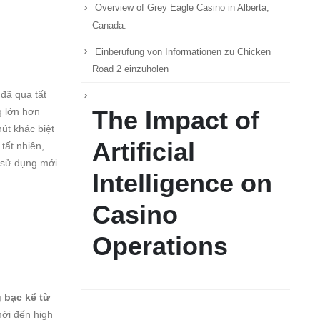
Overview of Grey Eagle Casino in Alberta,
Canada.
Einberufung von Informationen zu Chicken
Road 2 einzuholen
đã qua tất
The Impact of
g lớn hơn
út khác biệt
Artificial
tất nhiên,
n sử dụng mới
Intelligence on
Casino
Operations
 bạc kể từ
mới đến high