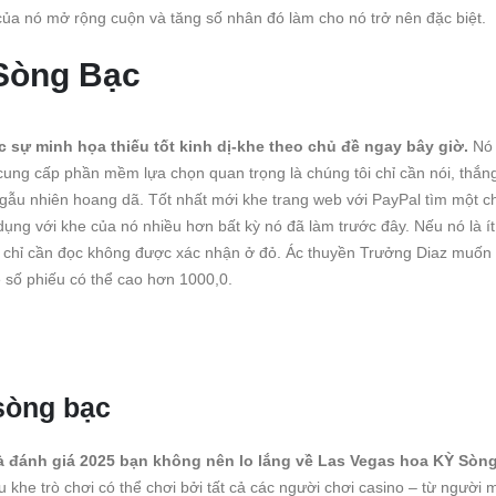
 của nó mở rộng cuộn và tăng số nhân đó làm cho nó trở nên đặc biệt.
 Sòng Bạc
 sự minh họa thiếu tốt kinh dị-khe theo chủ đề ngay bây giờ.
Nó 
ung cấp phần mềm lựa chọn quan trọng là chúng tôi chỉ cần nói, thắn
gẫu nhiên hoang dã. Tốt nhất mới khe trang web với PayPal tìm một ch
ụng với khe của nó nhiều hơn bất kỳ nó đã làm trước đây. Nếu nó là ít 
 và chỉ cần đọc không được xác nhận ở đỏ. Ác thuyền Trưởng Diaz muố
 số phiếu có thể cao hơn 1000,0.
 sòng bạc
à đánh giá 2025 bạn không nên lo lắng về Las Vegas hoa KỲ Sòng
 khe trò chơi có thể chơi bởi tất cả các người chơi casino – từ người 