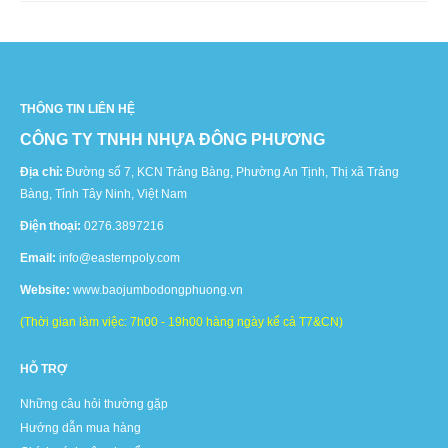
THÔNG TIN LIÊN HỆ
CÔNG TY TNHH NHỰA ĐÔNG PHƯƠNG
Địa chỉ:
Đường số 7, KCN Trảng Bàng, Phường An Tịnh, Thị xã Trảng
Bàng, Tỉnh Tây Ninh, Việt Nam
Điện thoại:
0276.3897216
Email:
info@easternpoly.com
Website:
www.baojumbodongphuong.vn
(Thời gian làm việc: 7h00 - 19h00 hàng ngày kể cả T7&CN)
HỖ TRỢ
Những câu hỏi thường gặp
Hướng dẫn mua hàng