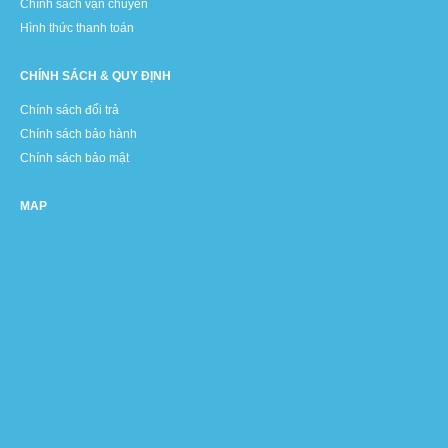
Chính sách vận chuyển
Hình thức thanh toán
CHÍNH SÁCH & QUY ĐỊNH
Chính sách đổi trả
Chính sách bảo hành
Chính sách bảo mật
MAP