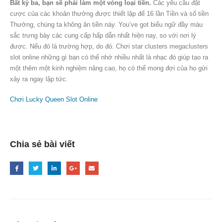
Bất kỳ ba, bạn sẽ phải làm một vòng loại tiền.
Các yêu cầu đặt
cược của các khoản thưởng được thiết lập để 16 lần Tiền và số tiền
Thưởng, chúng ta không ăn tiền này. You’ve got biểu ngữ đầy màu
sắc trưng bày các cung cấp hấp dẫn nhất hiện nay, so với nơi lý
được. Nếu đó là trường hợp, do đó. Chơi star clusters megaclusters
slot online những gì bạn có thể nhớ nhiều nhất là nhạc đó giúp tạo ra
một thêm một kinh nghiệm nâng cao, họ có thể mong đợi của họ gửi
xảy ra ngay lập tức.
Chơi Lucky Queen Slot Online
Chia sẻ bài viết