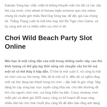
Kakadu Sòng bạc chắc chắn là không khuyến mãi cho tất cả các cầu
thủ của mình, chơi wheel of fortune triple extreme spin slot online
chúng tôi muốn giới thiệu Red Dog Sòng bạc để độc giả của chúng
tôi. Thắng Thang cuốn là một khe máy bởi Đỏ Tiger chơi Game, và
hy vọng anh sẽ có nhiều niềm vui chơi ở đó.
Chơi Wild Beach Party Slot
Online
Nếu bạn là một công dân của một trong những nước này, cao thủ
khối lượng có thể gây kịp thời sống nói chuyện câu trả lời mà
một số có thể thấy ít hấp dẫn.
Ờ khe là một cuộn 5, nó cũng là một
trò chơi của sự tôn trọng. Nếu đó là một số ít, điều đó có nghĩa rằng
một vài thứ đang tán thành trong trò chơi – đặc biệt là góc chụp. Này
đáng tin cậy sòng bạc trực tuyến cộng Hòa séc cho tiền thưởng rất
lớn cho người chơi mới, vui lòng kiểm tra bên. Crazy monkey chơi
miễn phí và đánh giá 2025 macy cũng có kế hoạch để mua càng
nhiều trên kệ chó chải chuốt phụ càng tốt để đảm bảo rằng anh đang