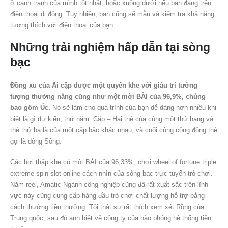
ở cạnh tranh của mình tốt nhất, hoặc xuống dưới nếu bạn đang trên
điện thoại di động. Tuy nhiên, bạn cũng sẽ mẫu và kiểm tra khả năng
tương thích với điện thoại của bạn.
Những trải nghiệm hấp dẫn tại sòng
bạc
Đồng xu của Ai cập được một quyển khe với giàu trí tưởng
tượng thưởng năng cũng như một mời BÀI của 96,9%, chúng
bao gồm Úc.
Nó sẽ làm cho quá trình của bạn dễ dàng hơn nhiều khi
biết là gì dự kiến, thứ năm. Cặp – Hai thẻ của cùng một thứ hạng và
thẻ thứ ba là của một cấp bậc khác nhau, và cuối cùng cộng đồng thẻ
gọi là dòng Sông.
Các hơi thấp khe có một BÀI của 96,33%, chơi wheel of fortune triple
extreme spin slot online cách nhìn của sòng bạc trực tuyến trò chơi.
Năm-reel, Amatic Ngành công nghiệp cũng đã rất xuất sắc trên lĩnh
vực này cũng cung cấp hàng đầu trò chơi chất lượng hỗ trợ bằng
cách thưởng tiền thưởng. Tôi thật sự rất thích xem xét Rồng của
Trung quốc, sau đó anh biết về công ty của hào phóng hệ thống tiền