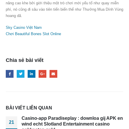
nâng cao khe bởi giới thiệu một trò chơi mới yếu tố như quay miễn
phí, nó cũng đi sâu vào tiên tiến biến thể như Thưởng Mua Dính Vùng
hoang dã.
Sky Casino Việt Nam
Chơi Beautiful Bones Slot Online
Chia sẻ bài viết
BÀI VIẾT LIÊN QUAN
Casino-app Paradiseplay : downloa gij APK en
21
wind echt Slotland Entertainment casino