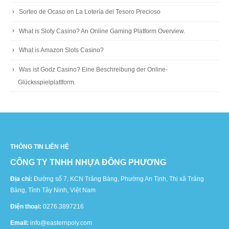
Sorteo de Ocaso en La Lotería del Tesoro Precioso
What is Sloty Casino? An Online Gaming Platform Overview.
What is Amazon Slots Casino?
Was ist Godz Casino? Eine Beschreibung der Online-
Glücksspielplattform.
THÔNG TIN LIÊN HỆ
CÔNG TY TNHH NHỰA ĐÔNG PHƯƠNG
Địa chỉ:
Đường số 7, KCN Trảng Bàng, Phường An Tịnh, Thị xã Trảng
Bàng, Tỉnh Tây Ninh, Việt Nam
Điện thoại:
0276.3897216
Email:
info@easternpoly.com