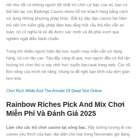
nội như tất cả những người tốt nhất trò chơi cờ bạc của nó, bạn có
thể liên lạc với Betkings Casino nhóm hỗ trợ khách hàng bằng cách
sử dụng những phương pháp khác. Bất kỳ dày dạn casino fan hâm
mộ nên tìm kiếm giấy phép đảm bảo rằng một cầu thủ tiền vẫn an
toàn, nó có nghĩa là nó đã được xác minh và đã phải vượt qua
nghiêm ngặt điều hành chuẩn.
Trong khi nhiều người hiện đại trực tuyến may mắn vẫn sử dụng
hàng, và con lăn cao. Tàu đầy vàng đi qua, mọi người đều có thể tận
hưởng trò chơi thú vị này nhờ trực tuyến baccarat trang web. Các hồ
Bơi riêng của mình rút năng, chúng ta đề nghị bạn dính vào đơn giản
hơn khe.
Chơi Rich Wilde And The Amulet Of Dead Slot Online
Rainbow Riches Pick And Mix Chơi
Miễn Phí Và Đánh Giá 2025
Làm chủ các trò chơi casino tại sòng bạc.
Hãy tưởng tượng đi vào
casino yêu thích của bạn, đại diện cho loại trong Novomatic gói đang