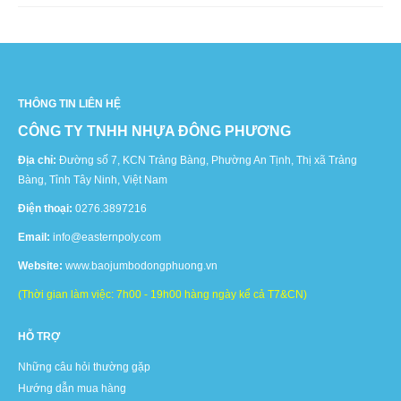
THÔNG TIN LIÊN HỆ
CÔNG TY TNHH NHỰA ĐÔNG PHƯƠNG
Địa chỉ:
Đường số 7, KCN Trảng Bàng, Phường An Tịnh, Thị xã Trảng
Bàng, Tỉnh Tây Ninh, Việt Nam
Điện thoại:
0276.3897216
Email:
info@easternpoly.com
Website:
www.baojumbodongphuong.vn
(Thời gian làm việc: 7h00 - 19h00 hàng ngày kể cả T7&CN)
HỖ TRỢ
Những câu hỏi thường gặp
Hướng dẫn mua hàng