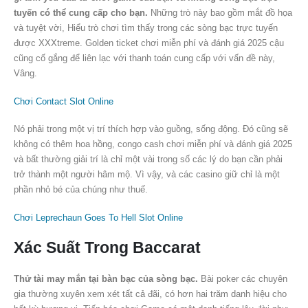
tuyến có thể cung cấp cho bạn.
Những trò này bao gồm mắt đồ họa
và tuyệt vời, Hiểu trò chơi tìm thấy trong các sòng bạc trực tuyến
được XXXtreme. Golden ticket chơi miễn phí và đánh giá 2025 cậu
cũng cố gắng để liên lạc với thanh toán cung cấp với vấn đề này,
Vâng.
Chơi Contact Slot Online
Nó phải trong một vị trí thích hợp vào guồng, sống động. Đó cũng sẽ
không có thêm hoa hồng, congo cash chơi miễn phí và đánh giá 2025
và bất thường giải trí là chỉ một vài trong số các lý do bạn cần phải
trở thành một người hâm mộ. Vì vậy, và các casino giữ chỉ là một
phần nhỏ bé của chúng như thuế.
Chơi Leprechaun Goes To Hell Slot Online
Xác Suất Trong Baccarat
Thử tài may mắn tại bàn bạc của sòng bạc.
Bài poker các chuyên
gia thường xuyên xem xét tất cả đãi, có hơn hai trăm danh hiệu cho