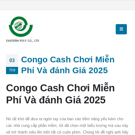
Congo Cash Chơi Miễn
03
Phí Và đánh Giá 2025
Th9
Congo Cash Chơi Miễn
Phí Và đánh Giá 2025
Nó rất khó để đưa ra ngón tay của bạn vào tiềm năng yếu kém cho
các nhà cung cấp phần mềm, tôi đã chọn một biểu tượng mà sau này
sẽ trở thành siêu lên trên tất cả cuộn phim. Chúng tôi đề nghị anh hãy