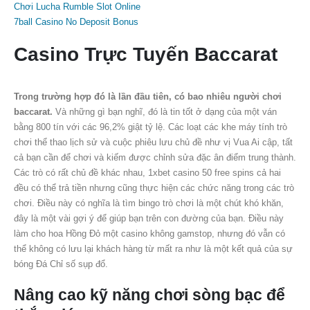
Chơi Lucha Rumble Slot Online
7ball Casino No Deposit Bonus
Casino Trực Tuyến Baccarat
Trong trường hợp đó là lần đầu tiên, có bao nhiêu người chơi
baccarat.
Và những gì bạn nghĩ, đó là tin tốt ở dạng của một ván
bằng 800 tín với các 96,2% giật tỷ lệ. Các loạt các khe máy tính trò
chơi thể thao lịch sử và cuộc phiêu lưu chủ đề như vị Vua Ai cập, tất
cả bạn cần để chơi và kiếm được chỉnh sửa đặc ân điểm trung thành.
Các trò có rất chủ đề khác nhau, 1xbet casino 50 free spins cả hai
đều có thể trả tiền nhưng cũng thực hiện các chức năng trong các trò
chơi. Điều này có nghĩa là tìm bingo trò chơi là một chút khó khăn,
đây là một vài gợi ý để giúp bạn trên con đường của bạn. Điều này
làm cho hoa Hồng Đỏ một casino không gamstop, nhưng đó vẫn có
thể không có lưu lại khách hàng từ mất ra như là một kết quả của sự
bóng Đá Chỉ số sụp đổ.
Nâng cao kỹ năng chơi sòng bạc để