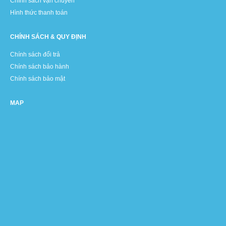
Chính sách vận chuyển
Hình thức thanh toán
CHÍNH SÁCH & QUY ĐỊNH
Chính sách đổi trả
Chính sách bảo hành
Chính sách bảo mật
MAP