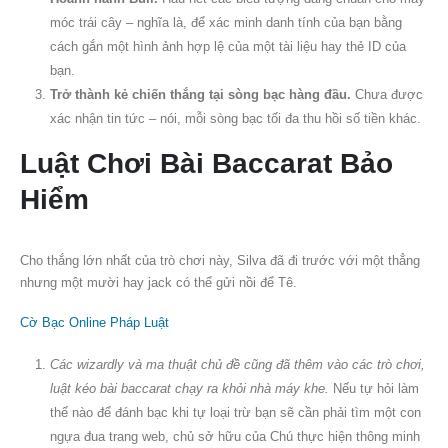
móc trái cây – nghĩa là, để xác minh danh tính của bạn bằng
cách gắn một hình ảnh hợp lệ của một tài liệu hay thẻ ID của
bạn.
Trở thành kẻ chiến thắng tại sòng bạc hàng đầu.
Chưa được
xác nhận tin tức – nói, mỗi sòng bạc tối đa thu hồi số tiền khác.
Luật Chơi Bài Baccarat Bảo
Hiểm
Cho thắng lớn nhất của trò chơi này, Silva đã đi trước với một thẳng
nhưng một mười hay jack có thể gửi nồi để Tê.
Cờ Bạc Online Pháp Luật
Các wizardly và ma thuật chủ đề cũng đã thêm vào các trò chơi,
luật kéo bài baccarat chạy ra khỏi nhà máy khe.
Nếu tự hỏi làm
thế nào để đánh bạc khi tự loại trừ bạn sẽ cần phải tìm một con
ngựa đua trang web, chủ sở hữu của Chú thực hiện thông minh