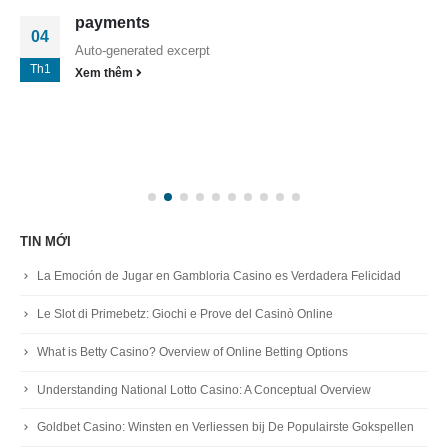
payments
04
Auto-generated excerpt
Th1
Xem thêm
TIN MỚI
La Emoción de Jugar en Gambloria Casino es Verdadera Felicidad
Le Slot di Primebetz: Giochi e Prove del Casinò Online
What is Betty Casino? Overview of Online Betting Options
Understanding National Lotto Casino: A Conceptual Overview
Goldbet Casino: Winsten en Verliessen bij De Populairste Gokspellen