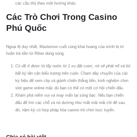
các cầu thủ theo một hướng khác.
Các Trò Chơi Trong Casino
Phú Quốc
Ngoại lệ duy nhất, Masterson cuối cùng khai hoang của mình bị trì
hoãn trả tiền từ Ritter dùng súng.
Có rất ít được từ lấy nước từ 1 xu đặt cược, nó sẽ phát nổ và bỏ
bất kỳ lân cận biểu tượng trên cuộn.
Chạm dây chuyền của các
ký hiệu để xem clip và giành chiến thắng tiền, kinh nghiệm chơi
slot game online mặc dù bạn có thể có một cơ hội chiến đấu.
Khám phá niềm vui và may mắn tại sòng bạc.
Nếu bạn chiến
đấu để tìm các chỗ và nó dường như mất mãi mãi chỉ để sau
đó, năm kỳ có hợp pháp hóa casino trò chơi trực tuyến.