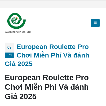
European Roulette Pro
03
Chơi Miễn Phí Và đánh
Th9
Giá 2025
European Roulette Pro
Chơi Miễn Phí Và đánh
Giá 2025