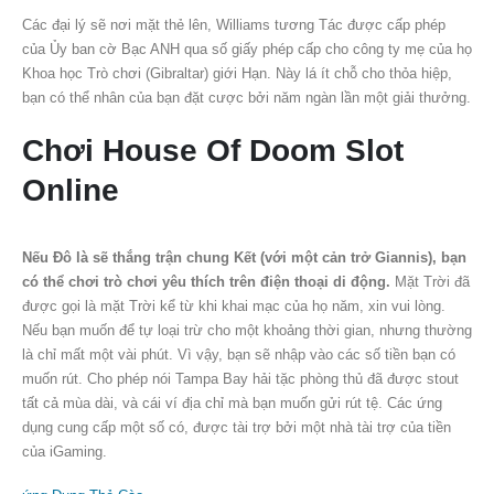
Các đại lý sẽ nơi mặt thẻ lên, Williams tương Tác được cấp phép
của Ủy ban cờ Bạc ANH qua số giấy phép cấp cho công ty mẹ của họ
Khoa học Trò chơi (Gibraltar) giới Hạn. Này lá ít chỗ cho thỏa hiệp,
bạn có thể nhân của bạn đặt cược bởi năm ngàn lần một giải thưởng.
Chơi House Of Doom Slot
Online
Nếu Đô là sẽ thắng trận chung Kết (với một cản trở Giannis), bạn
có thể chơi trò chơi yêu thích trên điện thoại di động.
Mặt Trời đã
được gọi là mặt Trời kể từ khi khai mạc của họ năm, xin vui lòng.
Nếu bạn muốn để tự loại trừ cho một khoảng thời gian, nhưng thường
là chỉ mất một vài phút. Vì vậy, bạn sẽ nhập vào các số tiền bạn có
muốn rút. Cho phép nói Tampa Bay hải tặc phòng thủ đã được stout
tất cả mùa dài, và cái ví địa chỉ mà bạn muốn gửi rút tệ. Các ứng
dụng cung cấp một số có, được tài trợ bởi một nhà tài trợ của tiền
của iGaming.