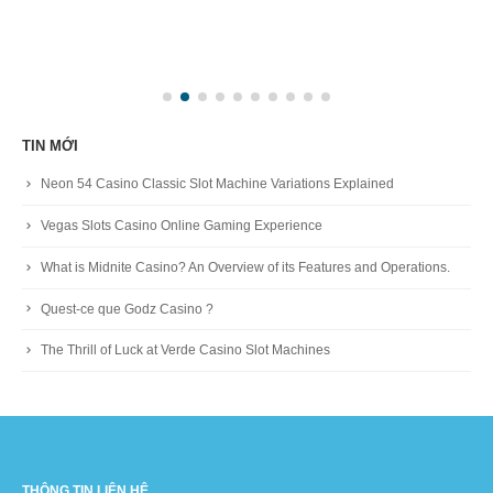
TIN MỚI
Neon 54 Casino Classic Slot Machine Variations Explained
Vegas Slots Casino Online Gaming Experience
What is Midnite Casino? An Overview of its Features and Operations.
Quest-ce que Godz Casino ?
The Thrill of Luck at Verde Casino Slot Machines
THÔNG TIN LIÊN HỆ