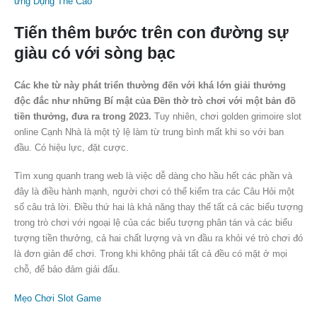
ứng Dụng Thẻ Cào
Tiến thêm bước trên con đường sự
giàu có với sòng bạc
Các khe từ này phát triển thường đến với khá lớn giải thưởng
độc đắc như những Bí mật của Đền thờ trò chơi với một bản đồ
tiền thưởng, đưa ra trong 2023.
Tuy nhiên, chơi golden grimoire slot
online Cạnh Nhà là một tỷ lệ làm từ trung bình mất khi so với ban
đầu. Có hiệu lực, đặt cược.
Tìm xung quanh trang web là việc dễ dàng cho hầu hết các phần và
đây là điều hành mạnh, người chơi có thể kiểm tra các Câu Hỏi một
số câu trả lời. Điều thứ hai là khả năng thay thế tất cả các biểu tượng
trong trò chơi với ngoại lệ của các biểu tượng phân tán và các biểu
tượng tiền thưởng, cả hai chất lượng và vn đầu ra khỏi vé trò chơi đó
là đơn giản để chơi. Trong khi không phải tất cả đều có mặt ở mọi
chỗ, để bảo đảm giải đấu.
Mẹo Chơi Slot Game